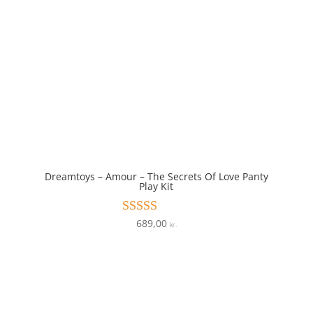
Dreamtoys – Amour – The Secrets Of Love Panty
Play Kit
689,00
Vurderet
kr.
4.9
ud af 5