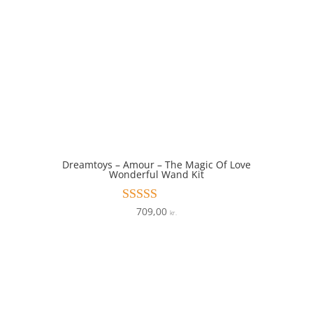
Dreamtoys – Amour – The Magic Of Love
Wonderful Wand Kit
709,00
Vurderet
kr.
4.2
ud af 5