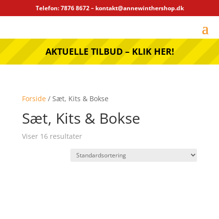
Telefon: 7876 8672 – kontakt@annewinthershop.dk
AKTUELLE TILBUD – KLIK HER!
Forside
/ Sæt, Kits & Bokse
Sæt, Kits & Bokse
Viser 16 resultater