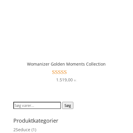
Womanizer Golden Moments Collection
1.519,00
Vurderet
kr.
3.9
ud af 5
Søg
Søg
efter:
Produktkategorier
2Seduce
(1)