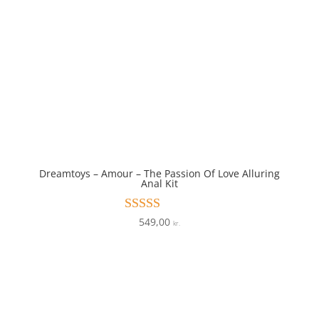
Dreamtoys – Amour – The Passion Of Love Alluring
Anal Kit
549,00
Vurderet
kr.
4.7
ud af 5