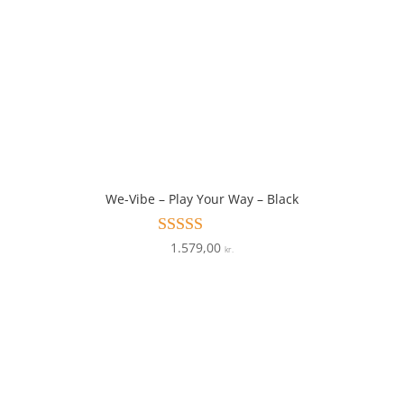
We-Vibe – Play Your Way – Black
1.579,00
Vurderet
kr.
4
ud af 5