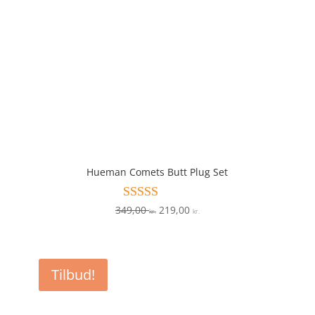
Hueman Comets Butt Plug Set
Den
Den
349,00
219,00
Vurderet
kr.
kr.
4.2
oprindelige
aktuelle
ud af 5
pris
pris
var:
er:
Tilbud!
349,00 kr..
219,00 kr..