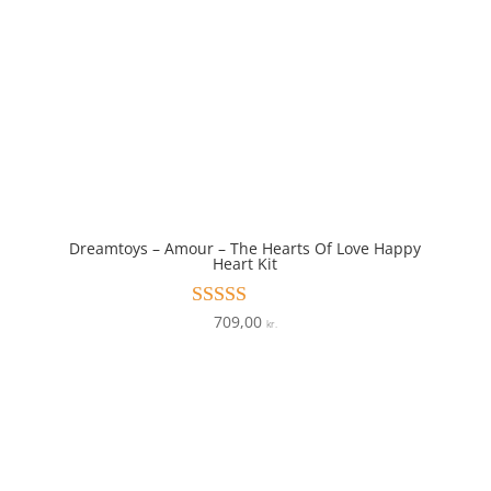
Dreamtoys – Amour – The Hearts Of Love Happy
Heart Kit
709,00
Vurderet
kr.
4.6
ud af 5