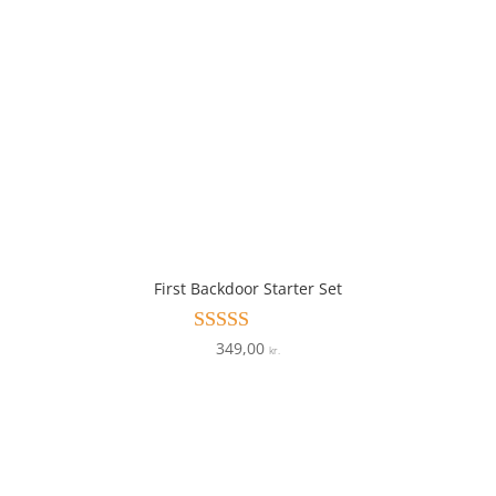
First Backdoor Starter Set
349,00
Vurderet
kr.
3.6
ud af 5