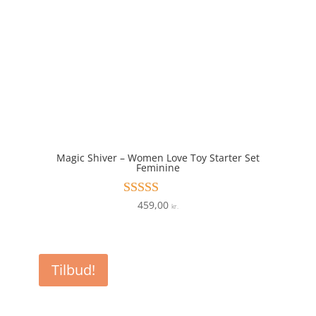
Magic Shiver – Women Love Toy Starter Set
Feminine
459,00
Vurderet
kr.
4.1
ud af 5
Tilbud!