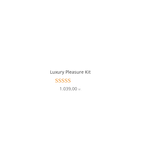
Luxury Pleasure Kit
1.039,00
Vurderet
kr.
4
ud af 5