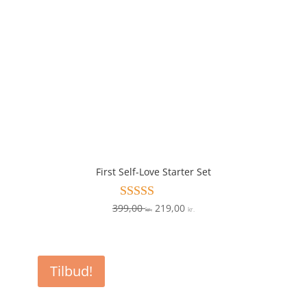
First Self-Love Starter Set
Den
Den
399,00
219,00
Vurderet
kr.
kr.
3.6
oprindelige
aktuelle
ud af 5
pris
pris
var:
er:
Tilbud!
399,00 kr..
219,00 kr..