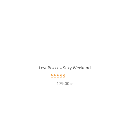
LoveBoxxx – Sexy Weekend
179,00
Vurderet
kr.
4.5
ud af 5