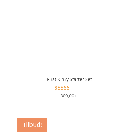
First Kinky Starter Set
389,00
Vurderet
kr.
4.9
ud af 5
Tilbud!