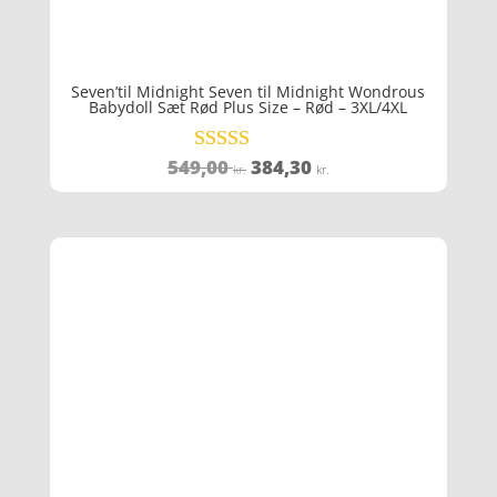
Seven’til Midnight Seven til Midnight Wondrous
Babydoll Sæt Rød Plus Size – Rød – 3XL/4XL
Den
Den
549,00
384,30
Vurderet
kr.
kr.
4
oprindelige
aktuelle
ud af 5
pris
pris
var:
er:
549,00 kr..
384,30 kr..