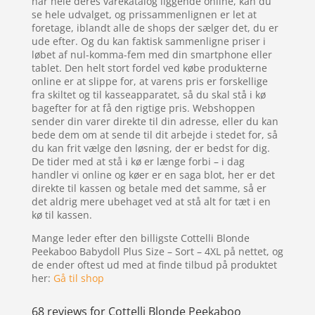
har hele deres varekatalog liggende online, kan du
se hele udvalget, og prissammenlignen er let at
foretage, iblandt alle de shops der sælger det, du er
ude efter. Og du kan faktisk sammenligne priser i
løbet af nul-komma-fem med din smartphone eller
tablet. Den helt stort fordel ved købe produkterne
online er at slippe for, at varens pris er forskellige
fra skiltet og til kasseapparatet, så du skal stå i kø
bagefter for at få den rigtige pris. Webshoppen
sender din varer direkte til din adresse, eller du kan
bede dem om at sende til dit arbejde i stedet for, så
du kan frit vælge den løsning, der er bedst for dig.
De tider med at stå i kø er længe forbi – i dag
handler vi online og køer er en saga blot, her er det
direkte til kassen og betale med det samme, så er
det aldrig mere ubehaget ved at stå alt for tæt i en
kø til kassen.
Mange leder efter den billigste Cottelli Blonde
Peekaboo Babydoll Plus Size – Sort – 4XL på nettet, og
de ender oftest ud med at finde tilbud på produktet
her:
Gå til shop
68 reviews for
Cottelli Blonde Peekaboo