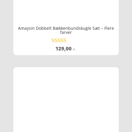
Amaysin Dobbelt Bækkenbundskugle Sæt – Flere
farver
129,00
Vurderet
kr.
3.6
ud af 5