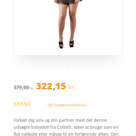
Den
Den
322,15
kr.
379,00
oprindelige
aktuelle
kr.
pris
pris
var:
er:
(
68
kundeanmeldelser)
379,00 kr..
322,15 kr..
Bedømt
som
4
ud
Forkæl dig selv og din partner med det denne
af 5
udsøgte babydoll fra Cottelli. Ideel at bruge som en
baseret på
flot natkjole eller måske til en forførende aften. Den