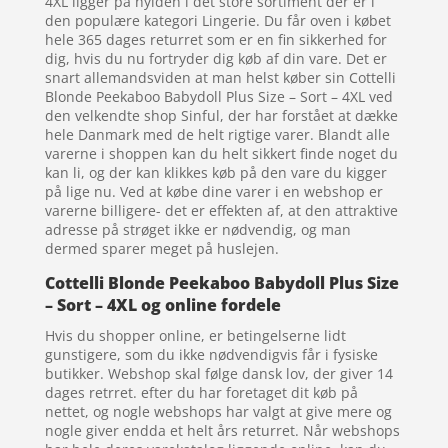
4XL ligger på hylden i det store sortiment der er i
den populære kategori Lingerie. Du får oven i købet
hele 365 dages returret som er en fin sikkerhed for
dig, hvis du nu fortryder dig køb af din vare. Det er
snart allemandsviden at man helst køber sin Cottelli
Blonde Peekaboo Babydoll Plus Size – Sort – 4XL ved
den velkendte shop Sinful, der har forstået at dække
hele Danmark med de helt rigtige varer. Blandt alle
varerne i shoppen kan du helt sikkert finde noget du
kan li, og der kan klikkes køb på den vare du kigger
på lige nu. Ved at købe dine varer i en webshop er
varerne billigere- det er effekten af, at den attraktive
adresse på strøget ikke er nødvendig, og man
dermed sparer meget på huslejen.
Cottelli Blonde Peekaboo Babydoll Plus Size
– Sort – 4XL og online fordele
Hvis du shopper online, er betingelserne lidt
gunstigere, som du ikke nødvendigvis får i fysiske
butikker. Webshop skal følge dansk lov, der giver 14
dages retrret. efter du har foretaget dit køb på
nettet, og nogle webshops har valgt at give mere og
nogle giver endda et helt års returret. Når webshops