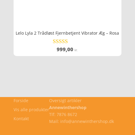
Lelo Lyla 2 Trådløst Fjernbetjent Vibrator Æg – Rosa
999,00
Vurderet
kr.
4.3
ud af 5
Forside
Oversigt artikler
Annewinthershop
Vis alle produkter
Tlf: 7876 8672
Kontakt
Mail: info@annewinthershop.dk