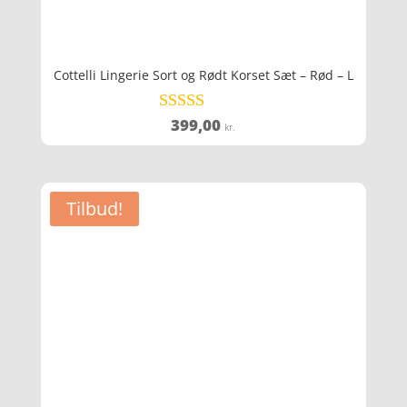
Cottelli Lingerie Sort og Rødt Korset Sæt – Rød – L
399,00
Vurderet
kr.
4.7
ud af 5
Tilbud!