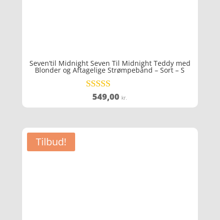
Seven’til Midnight Seven Til Midnight Teddy med
Blonder og Aftagelige Strømpebånd – Sort – S
549,00
Vurderet
kr.
4
ud af 5
Tilbud!