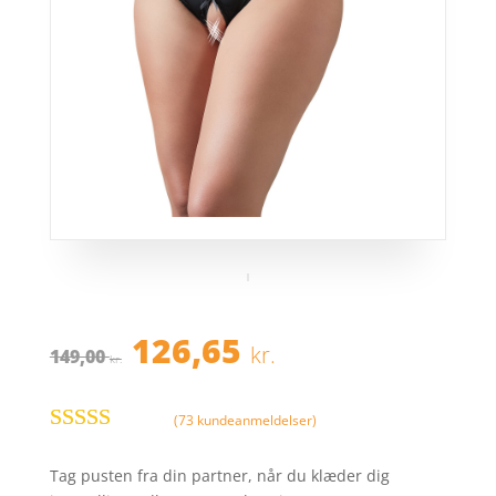
Den
Den
126,65
kr.
149,00
oprindelige
aktuelle
kr.
pris
pris
var:
er:
(
73
kundeanmeldelser)
149,00 kr..
126,65 kr..
Bedømt
som
4.4
ud
Tag pusten fra din partner, når du klæder dig
af 5 baseret