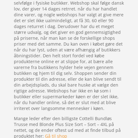
selvfølge i fysiske butikker. Webshop skal følge dansk
lov, der giver 14 dages retrret. når du har handlet
dine varer, og nogle webshops har valgt at give mere
det er slet ikke ualmindeligt, at få 30, 60 eller 90
dages returret i dag. Derudover har du et meget
større udvalg, og det giver en god gennemsigtighed
på priserne, når man kan se de forskellige shops
priser med det samme. Du kan oven i købet gøre det
når du har lyst, uden at være afhængig af butikkers
åbningstider. Den helt stort fordel ved købe
produkterne online er at slippe for, at bære alle
varerne fra butikkens hylder hele vejen gennem
butikken og hjem til dig selv. Shoppen sender din
produkter til din adresse, eller de kan blive sendt til
din arbejdsplads, du skal bare huske at vælge den
rigtige adresse. Webshops har ikke en kø som i
butikker eller supermarkeder køen er der slet ikke,
når du handler online, så det er slut med at blive
irriteret over langsomme mennesker i køen.
Mange leder efter den billigste Cottelli Bundløs
Trusse med Blonde Plus Size Sort – Sort – 4XL på
nettet, og de ender oftest ud med at finde tilbud på
produktet her:
Gå til shop