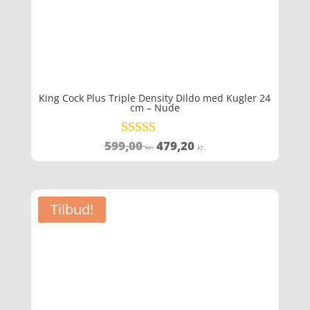
King Cock Plus Triple Density Dildo med Kugler 24
cm – Nude
Den
Den
599,00
479,20
Vurderet
kr.
kr.
4.6
oprindelige
aktuelle
ud af 5
pris
pris
var:
er:
Tilbud!
599,00 kr..
479,20 kr..