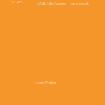
Kontakt
Mail: info@annewinthershop.dk
Anne Winther
Cookie- og privatlivspolitik
Kontakt