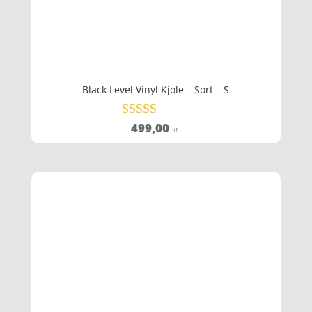
Black Level Vinyl Kjole – Sort – S
499,00
Vurderet
kr.
4.2
ud af 5