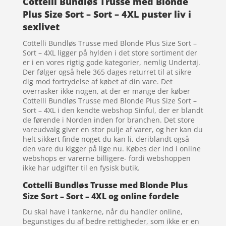
Cottelli Bundløs Trusse med Blonde
Plus Size Sort – Sort – 4XL puster liv i
sexlivet
Cottelli Bundløs Trusse med Blonde Plus Size Sort –
Sort – 4XL ligger på hylden i det store sortiment der
er i en vores rigtig gode kategorier, nemlig Undertøj.
Der følger også hele 365 dages returret til at sikre
dig mod fortrydelse af købet af din vare. Det
overrasker ikke nogen, at der er mange der køber
Cottelli Bundløs Trusse med Blonde Plus Size Sort –
Sort – 4XL i den kendte webshop Sinful, der er blandt
de førende i Norden inden for branchen. Det store
vareudvalg giver en stor pulje af varer, og her kan du
helt sikkert finde noget du kan li, deriblandt også
den vare du kigger på lige nu. Købes der ind i online
webshops er varerne billigere- fordi webshoppen
ikke har udgifter til en fysisk butik.
Cottelli Bundløs Trusse med Blonde Plus
Size Sort – Sort – 4XL og online fordele
Du skal have i tankerne, når du handler online,
begunstiges du af bedre rettigheder, som ikke er en