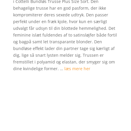
i Cottelli Bundløs Trusse Plus Size Sort. Den
på
behagelige trusse har en god pasform, der ikke
kundebedø
kompromiterer deres sexede udtryk. Den passer
mmelser
perfekt under en fræk kjole, hvor kun en særligt
udvalgt får udsyn til din blottede hemmelighed. Det
feminine islæt fuldendes af to satinsløjfer både fortil
og bagpå samt let transparante blonder. Den
bundløse effekt lader din partner tage sig kærligt af
dig, lige så snart lysten melder sig. Trussen er
fremstillet i polyamid og elastan, der smyger sig om
dine kvindelige former. …
læs mere her