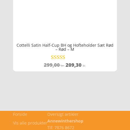
Cottelli Satin Half-Cup BH og Hofteholder Sæt Rød
– Rød – M
Den
Den
299,00
209,30
Vurderet
kr.
kr.
3.7
oprindelige
aktuelle
ud af 5
pris
pris
var:
er:
299,00 kr..
209,30 kr..
Forside
Oversigt artikler
Annewinthershop
Vis alle produkter
Tlf: 7876 8672