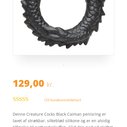
129,00
kr.
(
33
kundeanmeldelser)
Bedømt
som
3.9
Denne Creature Cocks Black Caiman penisring er
ud af 5
lavet af strækbar, silkeblød silikone og er en alsidig
baseret på