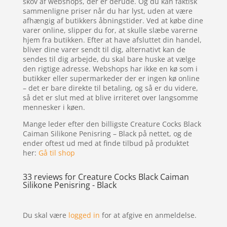
skov af webshops, der er derude. Og du kan faktisk
sammenligne priser når du har lyst, uden at være
afhængig af butikkers åbningstider. Ved at købe dine
varer online, slipper du for, at skulle slæbe varerne
hjem fra butikken. Efter at have afsluttet din handel,
bliver dine varer sendt til dig, alternativt kan de
sendes til dig arbejde, du skal bare huske at vælge
den rigtige adresse. Webshops har ikke en kø som i
butikker eller supermarkeder der er ingen kø online
– det er bare direkte til betaling, og så er du videre,
så det er slut med at blive irriteret over langsomme
mennesker i køen.
Mange leder efter den billigste Creature Cocks Black
Caiman Silikone Penisring – Black på nettet, og de
ender oftest ud med at finde tilbud på produktet
her:
Gå til shop
33 reviews for
Creature Cocks Black Caiman
Silikone Penisring - Black
Du skal være
logged in
for at afgive en anmeldelse.