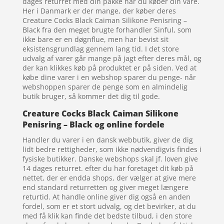
dages returret med din pakke når du køber din vare.
Her i Danmark er der mange, der køber deres
Creature Cocks Black Caiman Silikone Penisring –
Black fra den meget brugte forhandler Sinful, som
ikke bare er en døgnflue, men har bevist sit
eksistensgrundlag gennem lang tid. I det store
udvalg af varer går mange på jagt efter deres mål, og
der kan klikkes køb på produktet er på siden. Ved at
købe dine varer i en webshop sparer du penge- når
webshoppen sparer de penge som en almindelig
butik bruger, så kommer det dig til gode.
Creature Cocks Black Caiman Silikone
Penisring – Black og online fordele
Handler du varer i en dansk webbutik, giver de dig
lidt bedre rettigheder, som ikke nødvendigvis findes i
fysiske butikker. Danske webshops skal jf. loven give
14 dages returret. efter du har foretaget dit køb på
nettet, der er endda shops, der vælger at give mere
end standard returretten og giver meget længere
returtid. At handle online giver dig også en anden
fordel, som er et stort udvalg, og det bevirker, at du
med få klik kan finde det bedste tilbud, i den store