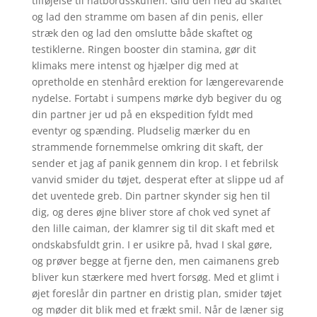
tilføjelse til natbordsskuffen. Glid den ned ad skaftet
kundebed
og lad den stramme om basen af din penis, eller
ømmelser
stræk den og lad den omslutte både skaftet og
testiklerne. Ringen booster din stamina, gør dit
klimaks mere intenst og hjælper dig med at
opretholde en stenhård erektion for længerevarende
nydelse. Fortabt i sumpens mørke dyb begiver du og
din partner jer ud på en ekspedition fyldt med
eventyr og spænding. Pludselig mærker du en
strammende fornemmelse omkring dit skaft, der
sender et jag af panik gennem din krop. I et febrilsk
vanvid smider du tøjet, desperat efter at slippe ud af
det uventede greb. Din partner skynder sig hen til
dig, og deres øjne bliver store af chok ved synet af
den lille caiman, der klamrer sig til dit skaft med et
ondskabsfuldt grin. I er usikre på, hvad I skal gøre,
og prøver begge at fjerne den, men caimanens greb
bliver kun stærkere med hvert forsøg. Med et glimt i
øjet foreslår din partner en dristig plan, smider tøjet
og møder dit blik med et frækt smil. Når de læner sig