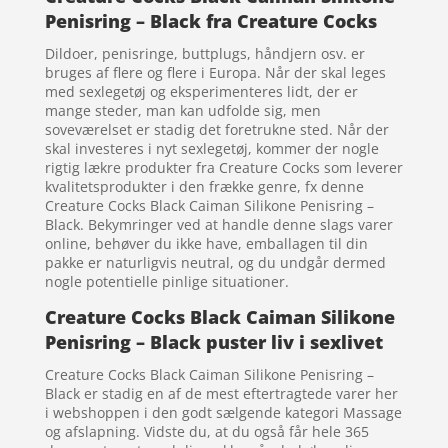
Penisring – Black fra Creature Cocks
Dildoer, penisringe, buttplugs, håndjern osv. er
bruges af flere og flere i Europa. Når der skal leges
med sexlegetøj og eksperimenteres lidt, der er
mange steder, man kan udfolde sig, men
soveværelset er stadig det foretrukne sted. Når der
skal investeres i nyt sexlegetøj, kommer der nogle
rigtig lækre produkter fra Creature Cocks som leverer
kvalitetsprodukter i den frække genre, fx denne
Creature Cocks Black Caiman Silikone Penisring –
Black. Bekymringer ved at handle denne slags varer
online, behøver du ikke have, emballagen til din
pakke er naturligvis neutral, og du undgår dermed
nogle potentielle pinlige situationer.
Creature Cocks Black Caiman Silikone
Penisring – Black puster liv i sexlivet
Creature Cocks Black Caiman Silikone Penisring –
Black er stadig en af de mest eftertragtede varer her
i webshoppen i den godt sælgende kategori Massage
og afslapning. Vidste du, at du også får hele 365