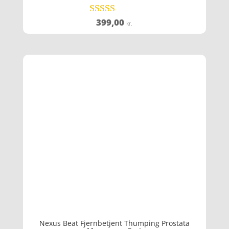
399,00
Vurderet
kr.
4.8
ud af 5
Nexus Beat Fjernbetjent Thumping Prostata