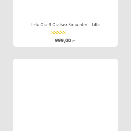
Lelo Ora 3 Oralsex Simulator – Lilla
999,00
Vurderet
kr.
4.3
ud af 5