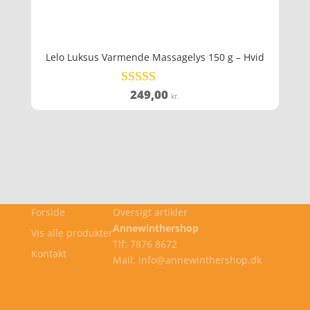
Lelo Luksus Varmende Massagelys 150 g – Hvid
249,00
Vurderet
kr.
4.1
ud af 5
Forside
Oversigt artikler
Annewinthershop
Vis alle produkter
Tlf: 7876 8672
Kontakt
Mail: info@annewinthershop.dk