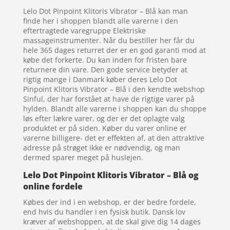
Lelo Dot Pinpoint Klitoris Vibrator – Blå kan man
finde her i shoppen blandt alle varerne i den
eftertragtede varegruppe Elektriske
massageinstrumenter. Når du bestiller her får du
hele 365 dages returret der er en god garanti mod at
købe det forkerte. Du kan inden for fristen bare
returnere din vare. Den gode service betyder at
rigtig mange i Danmark køber deres Lelo Dot
Pinpoint Klitoris Vibrator – Blå i den kendte webshop
Sinful, der har forstået at have de rigtige varer på
hylden. Blandt alle varerne i shoppen kan du shoppe
løs efter lækre varer, og der er det oplagte valg
produktet er på siden. Køber du varer online er
varerne billigere- det er effekten af, at den attraktive
adresse på strøget ikke er nødvendig, og man
dermed sparer meget på huslejen.
Lelo Dot Pinpoint Klitoris Vibrator – Blå og
online fordele
Købes der ind i en webshop, er der bedre fordele,
end hvis du handler i en fysisk butik. Dansk lov
kræver af webshoppen, at de skal give dig 14 dages