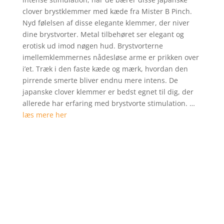
på
clover brystklemmer med kæde fra Mister B Pinch.
kundebedø
Nyd følelsen af disse elegante klemmer, der niver
mmelser
dine brystvorter. Metal tilbehøret ser elegant og
erotisk ud imod nøgen hud. Brystvorterne
imellemklemmernes nådesløse arme er prikken over
i’et. Træk i den faste kæde og mærk, hvordan den
pirrende smerte bliver endnu mere intens. De
japanske clover klemmer er bedst egnet til dig, der
allerede har erfaring med brystvorte stimulation. …
læs mere her