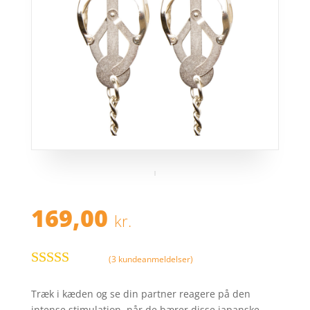
169,00
kr.
(
3
kundeanmeldelser)
Bedømt
som
4.4
ud
Træk i kæden og se din partner reagere på den
af 5 baseret
intense stimulation, når de bærer disse japanske