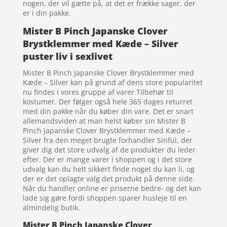
nogen, der vil gætte på, at det er frække sager, der
er i din pakke.
Mister B Pinch Japanske Clover
Brystklemmer med Kæde – Silver
puster liv i sexlivet
Mister B Pinch Japanske Clover Brystklemmer med
Kæde – Silver kan på grund af dens store popularitet
nu findes i vores gruppe af varer Tilbehør til
kostumer. Der følger også hele 365 dages returret
med din pakke når du køber din vare. Det er snart
allemandsviden at man helst køber sin Mister B
Pinch Japanske Clover Brystklemmer med Kæde –
Silver fra den meget brugte forhandler Sinful, der
giver dig det store udvalg af de produkter du leder
efter. Der er mange varer i shoppen og i det store
udvalg kan du helt sikkert finde noget du kan li, og
der er det oplagte valg det produkt på denne side.
Når du handler online er priserne bedre- og det kan
lade sig gøre fordi shoppen sparer husleje til en
almindelig butik.
Mister B Pinch Japanske Clover