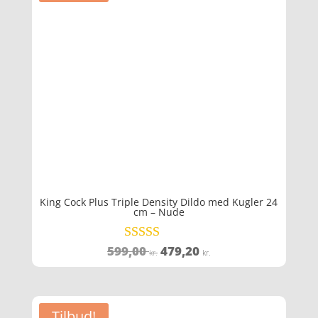
King Cock Plus Triple Density Dildo med Kugler 24
cm – Nude
Den
Den
599,00
479,20
Vurderet
kr.
kr.
4.6
oprindelige
aktuelle
ud af 5
pris
pris
var:
er:
Tilbud!