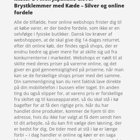
Brystklemmer med Kæde – Silver og online
fordele
Alle de tilfælde, hvor online webshops frister dig til
at købe varer, er der bedre fordele, som ikke er en
selvfølge i fysiske butikker. Dansk lov kræver af
webshoppen, at de skal give dig 14 dages returret.
efter dit online køb, der findes også shops, der er
endnu bedre og giver mere for at skille sig ud fra
konkurrenterne i markedet. Webshops er nødt til at
skilte med deres priser på varerne online, og det
giver en god gennemsigtighed på priserne, når man
kan se de forskellige shops priser med det samme.
Din sammenligning kan du rent faktisk lave direkte
på din mobiltelefon i bussen eller toget. En anden
ting du også slipper for, at varens pris er forskellige
fra skiltet og til kasseapparatet, så du skal stå i kø
bagefter for at få den rigtige pris. Når du har
handlet dine produkter, kommer de hjem til din
adresse, hvis du ikke har valgt at få dem sendt hen
til dit arbejde, så du kan frit vælge den løsning, der
er bedst for dig. De tider med at stå i kø er længe
forbi – i dag handler vi online og køer er en saga