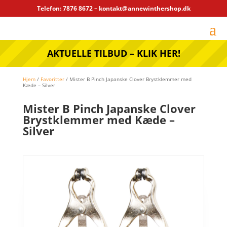
Telefon: 7876 8672 – kontakt@annewinthershop.dk
AKTUELLE TILBUD – KLIK HER!
Hjem
/
Favoritter
/ Mister B Pinch Japanske Clover Brystklemmer med
Kæde – Silver
Mister B Pinch Japanske Clover
Brystklemmer med Kæde –
Silver