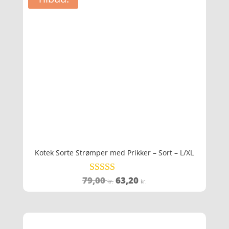
599,00 kr..
479,20 kr..
Kotek Sorte Strømper med Prikker – Sort – L/XL
Den
Den
79,00
63,20
Vurderet
kr.
kr.
3.8
oprindelige
aktuelle
ud af 5
pris
pris
var:
er: