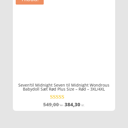
Seven’til Midnight Seven til Midnight Wondrous
Babydoll Sæt Rød Plus Size – Rød – 3XL/4XL
Den
Den
549,00
384,30
Vurderet
kr.
kr.
4
oprindelige
aktuelle
ud af 5
pris
pris
var:
er: