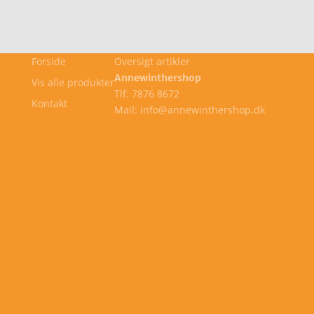
549,00 kr..
384,30 kr..
Forside
Oversigt artikler
Annewinthershop
Vis alle produkter
Tlf: 7876 8672
Kontakt
Mail: info@annewinthershop.dk