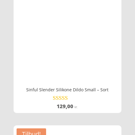
79,00 kr..
63,20 kr..
Sinful Slender Silikone Dildo Small – Sort
129,00
Vurderet
kr.
3.7
ud af 5
Tilbud!