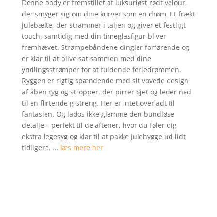
Denne body er fremstillet af luksuriøst rødt velour,
kundebedø
der smyger sig om dine kurver som en drøm. Et frækt
mmelser
julebælte, der strammer i taljen og giver et festligt
touch, samtidig med din timeglasfigur bliver
fremhævet. Strømpebåndene dingler forførende og
er klar til at blive sat sammen med dine
yndlingsstrømper for at fuldende feriedrømmen.
Ryggen er rigtig spændende med sit vovede design
af åben ryg og stropper, der pirrer øjet og leder ned
til en flirtende g-streng. Her er intet overladt til
fantasien. Og lados ikke glemme den bundløse
detalje – perfekt til de aftener, hvor du føler dig
ekstra legesyg og klar til at pakke julehygge ud lidt
tidligere. …
læs mere her