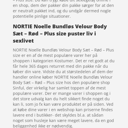
en shop, dem der pakker din pakke sørger for at den
er neutralt pakket ind, og du undgår dermed nogle
potentielle pinlige situationer.
NORTIE Noelle Bundløs Velour Body
Sæt – Rød – Plus size puster liv i
sexlivet
NORTIE Noelle Bundløs Velour Body Sæt – Rød – Plus
size er en af de mest populære varer her på
shoppen i kategorien Kostumer. Det er ret godt at du
får hele 365 dages returret med din pakke når du
køber din vare. Vidste du at størstedelen af dem der
handler online køber NORTIE Noelle Bundløs Velour
Body Sæt – Rød – Plus size hos den populære shop
Sinful, der virkelig har samlet toppen af de mest
populære varer. Der er mange varer i shoppen og i
det store udvalg kan du helt sikkert finde noget du
kan li, som jo fx kan være produktet er på siden. Ved
at købe dine varer i en webshop kan priserne findes
lavere end i butikker- det skyldes bl.a. at sådan
noget som husleje kan være meget lavere, da en god
beliggenhed ikke er nødvendig.