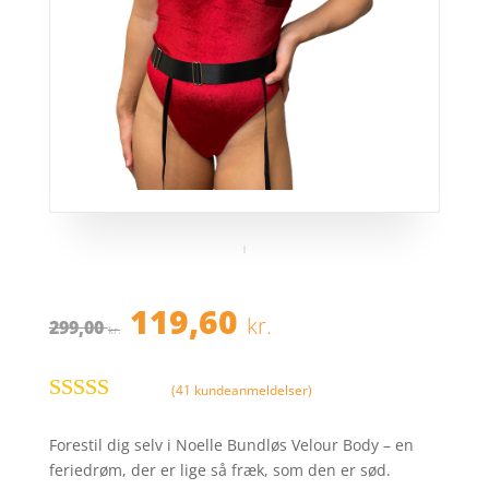
Den
Den
119,60
kr.
299,00
oprindelige
aktuelle
kr.
pris
pris
var:
er:
(
41
kundeanmeldelser)
299,00 kr..
119,60 kr..
Bedømt
som
4.7
ud
Forestil dig selv i Noelle Bundløs Velour Body – en
af 5 baseret
feriedrøm, der er lige så fræk, som den er sød.
på