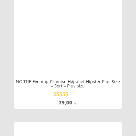
NORTIE Evening-Promise Højtaljet Hipster Plus Size
– Sort – Plus size
79,00
Vurderet
kr.
5
ud af 5