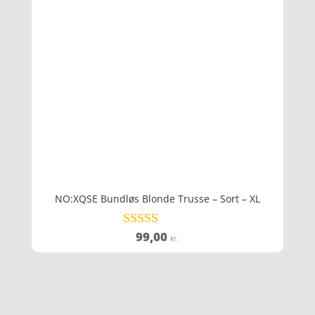
NO:XQSE Bundløs Blonde Trusse – Sort – XL
99,00
Vurderet
kr.
5
ud af 5