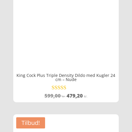
King Cock Plus Triple Density Dildo med Kugler 24
cm – Nude
Den
Den
599,00
479,20
Vurderet
kr.
kr.
4.6
oprindelige
aktuelle
ud af 5
pris
pris
var:
er:
Tilbud!
599,00 kr..
479,20 kr..