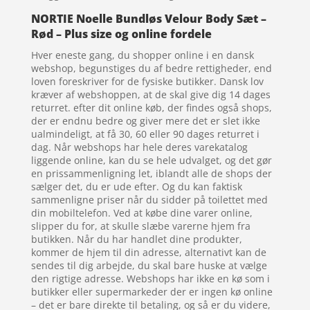
NORTIE Noelle Bundløs Velour Body Sæt –
Rød – Plus size og online fordele
Hver eneste gang, du shopper online i en dansk
webshop, begunstiges du af bedre rettigheder, end
loven foreskriver for de fysiske butikker. Dansk lov
kræver af webshoppen, at de skal give dig 14 dages
returret. efter dit online køb, der findes også shops,
der er endnu bedre og giver mere det er slet ikke
ualmindeligt, at få 30, 60 eller 90 dages returret i
dag. Når webshops har hele deres varekatalog
liggende online, kan du se hele udvalget, og det gør
en prissammenligning let, iblandt alle de shops der
sælger det, du er ude efter. Og du kan faktisk
sammenligne priser når du sidder på toilettet med
din mobiltelefon. Ved at købe dine varer online,
slipper du for, at skulle slæbe varerne hjem fra
butikken. Når du har handlet dine produkter,
kommer de hjem til din adresse, alternativt kan de
sendes til dig arbejde, du skal bare huske at vælge
den rigtige adresse. Webshops har ikke en kø som i
butikker eller supermarkeder der er ingen kø online
– det er bare direkte til betaling, og så er du videre,