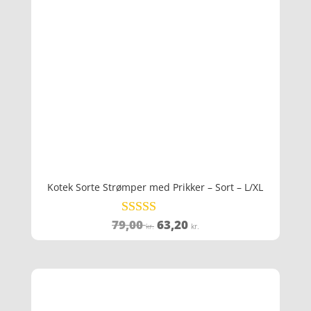
Kotek Sorte Strømper med Prikker – Sort – L/XL
Den
Den
79,00
63,20
Vurderet
kr.
kr.
3.8
oprindelige
aktuelle
ud af 5
pris
pris
var:
er:
79,00 kr..
63,20 kr..