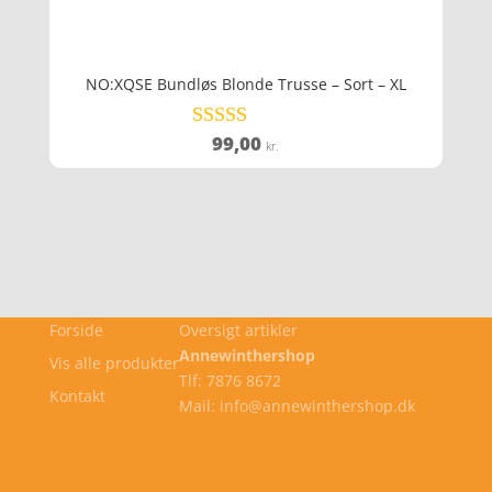
NO:XQSE Bundløs Blonde Trusse – Sort – XL
99,00
Vurderet
kr.
5
ud af 5
Forside
Oversigt artikler
Annewinthershop
Vis alle produkter
Tlf: 7876 8672
Kontakt
Mail: info@annewinthershop.dk