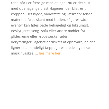
rent, når I er færdige med at lege. Nu er det slut
kundebed
med ubehagelige plastiklagener, der klistrer til
ømmelse
kroppen. Det bløde, vandtætte og væskeafvisende
r
materiale føles skønt mod huden, så jeres våde
eventyr kan føles både behageligt og luksuriøst.
Beskyt jeres seng, sofa eller andre møbler fra
glidecreme eller kropsvæsker uden
bekymringer.Lagenet er diskret at opbevare, da det
ligner et almindeligt tæppe.Jeres bløde lagen kan
maskinvaskes. …
læs mere her