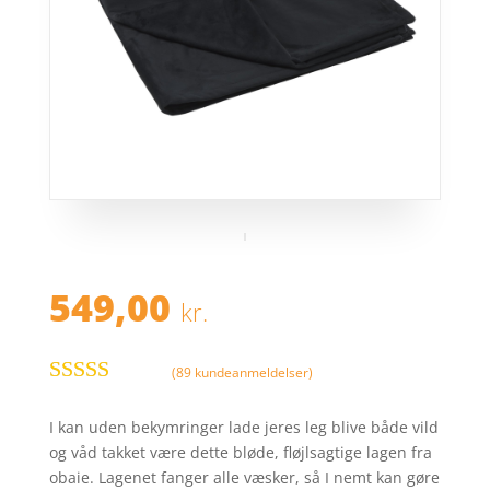
549,00
kr.
(
89
kundeanmeldelser)
Bedømt
som
3.7
I kan uden bekymringer lade jeres leg blive både vild
ud af 5
og våd takket være dette bløde, fløjlsagtige lagen fra
baseret
obaie. Lagenet fanger alle væsker, så I nemt kan gøre
på