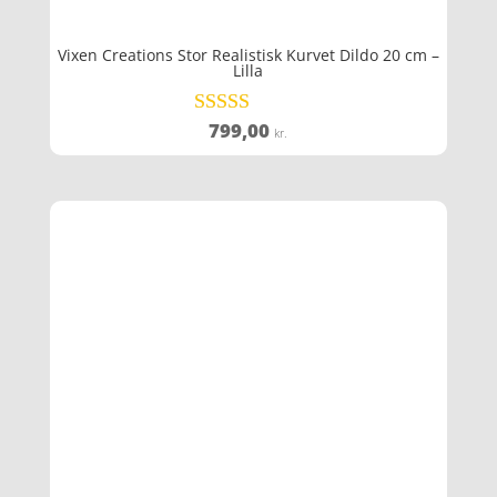
Vixen Creations Stor Realistisk Kurvet Dildo 20 cm –
Lilla
799,00
Vurderet
kr.
4.5
ud af 5