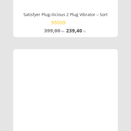
Satisfyer Plug-ilicious 2 Plug Vibrator – Sort
Den
Den
399,00
239,40
Vurderet
kr.
kr.
4.6
oprindelige
aktuelle
ud af 5
pris
pris
var:
er:
399,00 kr..
239,40 kr..