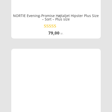
NORTIE Evening-Promise Højtaljet Hipster Plus Size
– Sort – Plus size
79,00
Vurderet
kr.
5
ud af 5