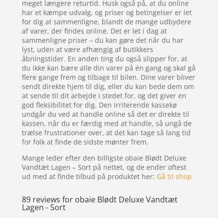
meget længere returtid. Husk også på, at du online
har et kæmpe udvalg, og priser og betingelser er let
for dig at sammenligne, blandt de mange udbydere
af varer, der findes online. Det er let i dag at
sammenligne priser – du kan gøre det når du har
lyst, uden at være afhængig af butikkers
åbningstider. En anden ting du også slipper for, at
du ikke kan bære alle din varer på én gang og skal gå
flere gange frem og tilbage til bilen. Dine varer bliver
sendt direkte hjem til dig, eller du kan bede dem om
at sende til dit arbejde i stedet for, og det giver en
god fleksibilitet for dig. Den irriterende kassekø
undgår du ved at handle online så det er direkte til
kassen, når du er færdig med at handle, så ungå de
trælse frustrationer over, at det kan tage så lang tid
for folk at finde de sidste mønter frem.
Mange leder efter den billigste obaie Blødt Deluxe
Vandtæt Lagen – Sort på nettet, og de ender oftest
ud med at finde tilbud på produktet her:
Gå til shop
89 reviews for
obaie Blødt Deluxe Vandtæt
Lagen - Sort