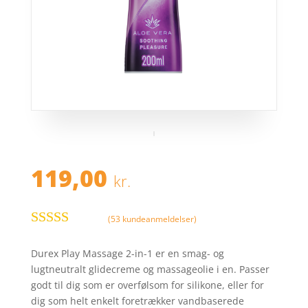
119,00
kr.
(
53
kundeanmeldelser)
Bedømt
som
4.5
ud
Durex Play Massage 2-in-1 er en smag- og
af 5 baseret
lugtneutralt glidecreme og massageolie i en. Passer
på
godt til dig som er overfølsom for silikone, eller for
kundebedø
dig som helt enkelt foretrækker vandbaserede
mmelser