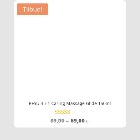
Tilbud!
RFSU 3-i-1 Caring Massage Glide 150ml
Den
Den
89,00
69,00
Vurderet
kr.
kr.
4.7
oprindelige
aktuelle
ud af 5
pris
pris