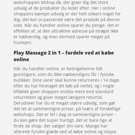
webshoppen Mshop.dk, der giver dig det store
udvalg af de produkter du leder efter. Her i online
shoppens kæmpe udvalg er der helt sikkert noget for
dig, det kan jo passende være det produkt på denne
side. Når du handler online sparer du penge- det er
effekten af, at den attraktive adresse på strøget ikke
er nødvendig, og man dermed sparer meget på
huslejen.
Play Massage 2 in 1 – fordele ved at købe
online
Når du handler online, er betingelserne lidt
gunstigere, som du ikke nødvendigvis får i fysiske
butikker. Dine varer skal kunne returneres i 14 dage.
efter du har foretaget dit køb på nettet, og i nogle
tilfælde giver shoppen endda mere end standard
returretten og giver meget længere returtid.
Derudover har du et meget større udvalg, som gør
det let at sammenligne priser, på tværs af forskellige
webshops. Det er let i dag at sammenligne priser –
du kan gøre det super hurtigt, det er bare lige at
finde de shop, der sælger din vare. Mange har
allerede fundet glæde ved at købe online og slippe