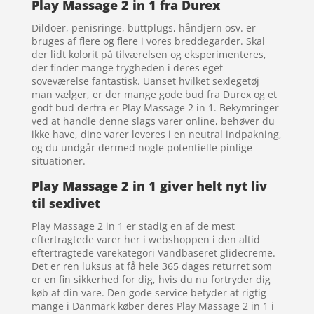
Play Massage 2 in 1 fra Durex
Dildoer, penisringe, buttplugs, håndjern osv. er
bruges af flere og flere i vores breddegarder. Skal
der lidt kolorit på tilværelsen og eksperimenteres,
der finder mange trygheden i deres eget
soveværelse fantastisk. Uanset hvilket sexlegetøj
man vælger, er der mange gode bud fra Durex og et
godt bud derfra er Play Massage 2 in 1. Bekymringer
ved at handle denne slags varer online, behøver du
ikke have, dine varer leveres i en neutral indpakning,
og du undgår dermed nogle potentielle pinlige
situationer.
Play Massage 2 in 1 giver helt nyt liv
til sexlivet
Play Massage 2 in 1 er stadig en af de mest
eftertragtede varer her i webshoppen i den altid
eftertragtede varekategori Vandbaseret glidecreme.
Det er ren luksus at få hele 365 dages returret som
er en fin sikkerhed for dig, hvis du nu fortryder dig
køb af din vare. Den gode service betyder at rigtig
mange i Danmark køber deres Play Massage 2 in 1 i