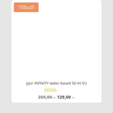
Tilbud!
pjur INFINITY water-based 50 ml EU
Den
Den
209,00
129,00
Vurderet
kr.
kr.
4.6
oprindelige
aktuelle
ud af 5
pris
pris