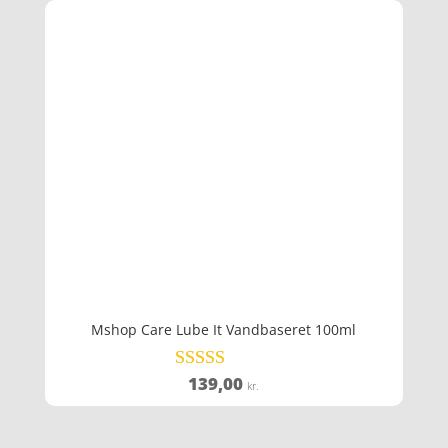
var:
er:
209,00 kr..
129,00 kr..
Mshop Care Lube It Vandbaseret 100ml
139,00
Vurderet
kr.
4.8
ud af 5