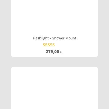
Fleshlight – Shower Mount
279,00
Vurderet
kr.
4.7
ud af 5