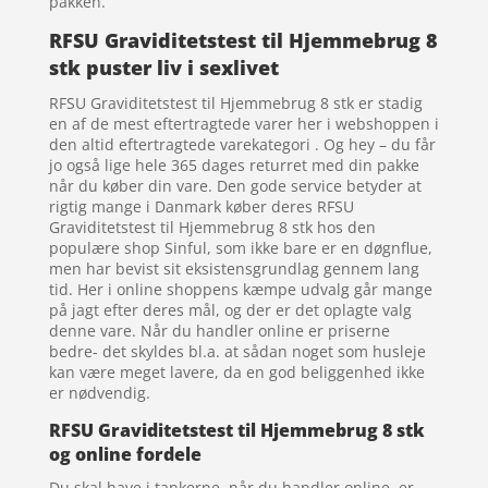
pakken.
RFSU Graviditetstest til Hjemmebrug 8
stk puster liv i sexlivet
RFSU Graviditetstest til Hjemmebrug 8 stk er stadig
en af de mest eftertragtede varer her i webshoppen i
den altid eftertragtede varekategori . Og hey – du får
jo også lige hele 365 dages returret med din pakke
når du køber din vare. Den gode service betyder at
rigtig mange i Danmark køber deres RFSU
Graviditetstest til Hjemmebrug 8 stk hos den
populære shop Sinful, som ikke bare er en døgnflue,
men har bevist sit eksistensgrundlag gennem lang
tid. Her i online shoppens kæmpe udvalg går mange
på jagt efter deres mål, og der er det oplagte valg
denne vare. Når du handler online er priserne
bedre- det skyldes bl.a. at sådan noget som husleje
kan være meget lavere, da en god beliggenhed ikke
er nødvendig.
RFSU Graviditetstest til Hjemmebrug 8 stk
og online fordele
Du skal have i tankerne, når du handler online, er