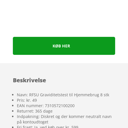
KØB HER
Beskrivelse
Navn: RFSU Graviditetstest til Hjemmebrug 8 stk
Pris: kr. 49
EAN nummer: 7310572100200
Returret: 365 dage
Indpakning: Diskret og der kommer neutralt navn
på kontoudtoget
Fri fragt: Ja, ved køb over kr. 599