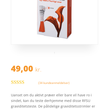
49,00
kr.
(
34
kundeanmeldelser)
Bedømt
som
3.9
Uanset om du aktivt prøver eller bare vil have ro i
ud af 5
sindet, kan du teste derhjemme med disse RFSU
baseret på
graviditetsteste. De pålidelige graviditetsstrimler er
kundebed