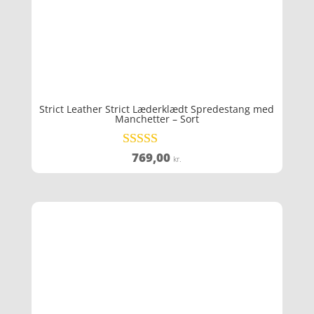
Strict Leather Strict Læderklædt Spredestang med
Manchetter – Sort
769,00
Vurderet
kr.
4.8
ud af 5