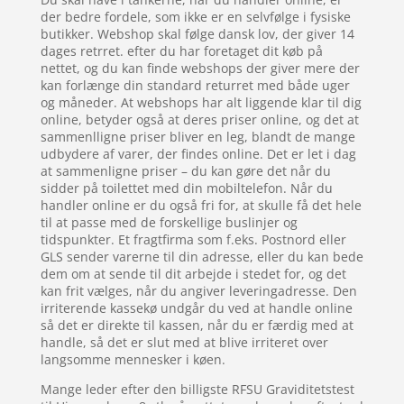
der bedre fordele, som ikke er en selvfølge i fysiske
butikker. Webshop skal følge dansk lov, der giver 14
dages retrret. efter du har foretaget dit køb på
nettet, og du kan finde webshops der giver mere der
kan forlænge din standard returret med både uger
og måneder. At webshops har alt liggende klar til dig
online, betyder også at deres priser online, og det at
sammenlligne priser bliver en leg, blandt de mange
udbydere af varer, der findes online. Det er let i dag
at sammenligne priser – du kan gøre det når du
sidder på toilettet med din mobiltelefon. Når du
handler online er du også fri for, at skulle få det hele
til at passe med de forskellige buslinjer og
tidspunkter. Et fragtfirma som f.eks. Postnord eller
GLS sender varerne til din adresse, eller du kan bede
dem om at sende til dit arbejde i stedet for, og det
kan frit vælges, når du angiver leveringadresse. Den
irriterende kassekø undgår du ved at handle online
så det er direkte til kassen, når du er færdig med at
handle, så det er slut med at blive irriteret over
langsomme mennesker i køen.
Mange leder efter den billigste RFSU Graviditetstest