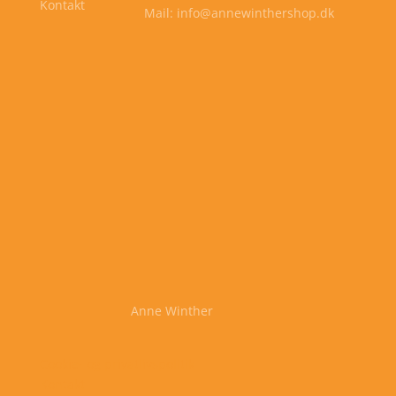
Kontakt
Mail: info@annewinthershop.dk
Anne Winther
Cookie- og privatlivspolitik
Kontakt