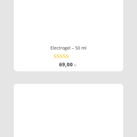
Electrogel – 50 ml
69,00
Vurderet
kr.
4.2
ud af 5