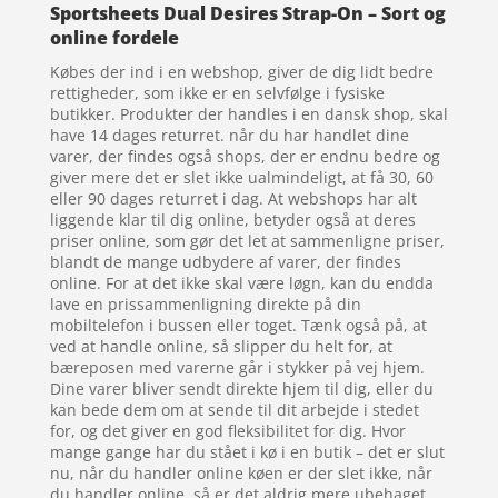
Sportsheets Dual Desires Strap-On – Sort og
online fordele
Købes der ind i en webshop, giver de dig lidt bedre
rettigheder, som ikke er en selvfølge i fysiske
butikker. Produkter der handles i en dansk shop, skal
have 14 dages returret. når du har handlet dine
varer, der findes også shops, der er endnu bedre og
giver mere det er slet ikke ualmindeligt, at få 30, 60
eller 90 dages returret i dag. At webshops har alt
liggende klar til dig online, betyder også at deres
priser online, som gør det let at sammenligne priser,
blandt de mange udbydere af varer, der findes
online. For at det ikke skal være løgn, kan du endda
lave en prissammenligning direkte på din
mobiltelefon i bussen eller toget. Tænk også på, at
ved at handle online, så slipper du helt for, at
bæreposen med varerne går i stykker på vej hjem.
Dine varer bliver sendt direkte hjem til dig, eller du
kan bede dem om at sende til dit arbejde i stedet
for, og det giver en god fleksibilitet for dig. Hvor
mange gange har du stået i kø i en butik – det er slut
nu, når du handler online køen er der slet ikke, når
du handler online, så er det aldrig mere ubehaget