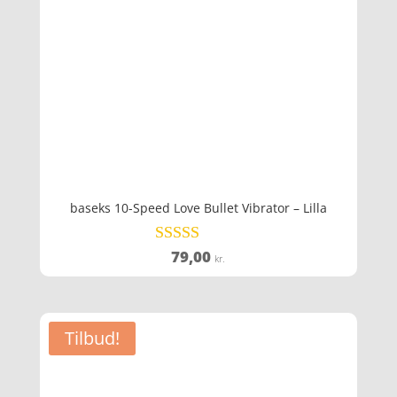
baseks 10-Speed Love Bullet Vibrator – Lilla
79,00
Vurderet
kr.
4.4
ud af 5
Tilbud!