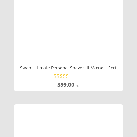
Swan Ultimate Personal Shaver til Mænd – Sort
399,00
Vurderet
kr.
3.8
ud af 5