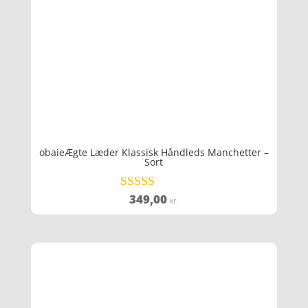
obaieÆgte Læder Klassisk Håndleds Manchetter –
Sort
349,00
Vurderet
kr.
4.2
ud af 5