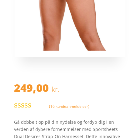
249,00
kr.
(
16
kundeanmeldelser)
Bedømt
som
4.2
ud
Gå dobbelt op på din nydelse og fordyb dig i en
af 5
verden af dybere fornemmelser med Sportsheets
baseret på
Dual Desires Strap-On Harnesset. Dette innovative
kundebedø