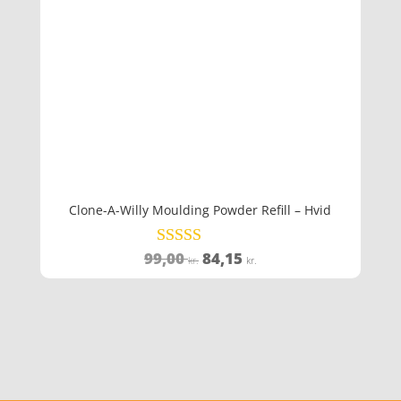
Clone-A-Willy Moulding Powder Refill – Hvid
Den
Den
99,00
84,15
Vurderet
kr.
kr.
4.7
oprindelige
aktuelle
ud af 5
pris
pris
var:
er:
99,00 kr..
84,15 kr..