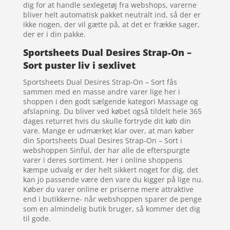
dig for at handle sexlegetøj fra webshops, varerne
bliver helt automatisk pakket neutralt ind, så der er
ikke nogen, der vil gætte på, at det er frække sager,
der er i din pakke.
Sportsheets Dual Desires Strap-On –
Sort puster liv i sexlivet
Sportsheets Dual Desires Strap-On – Sort fås
sammen med en masse andre varer lige her i
shoppen i den godt sælgende kategori Massage og
afslapning. Du bliver ved købet også tildelt hele 365
dages returret hvis du skulle fortryde dit køb din
vare. Mange er udmærket klar over, at man køber
din Sportsheets Dual Desires Strap-On – Sort i
webshoppen Sinful, der har alle de efterspurgte
varer i deres sortiment. Her i online shoppens
kæmpe udvalg er der helt sikkert noget for dig, det
kan jo passende være den vare du kigger på lige nu.
Køber du varer online er priserne mere attraktive
end i butikkerne- når webshoppen sparer de penge
som en almindelig butik bruger, så kommer det dig
til gode.