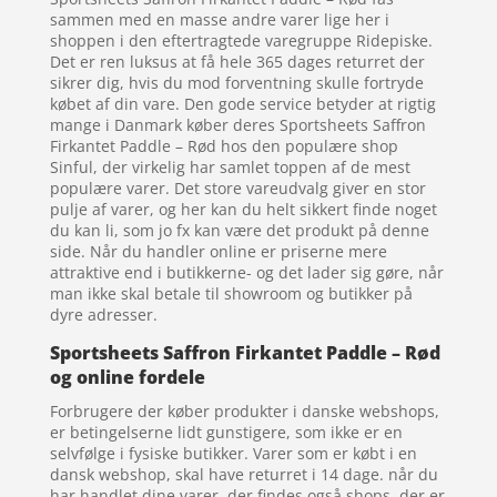
sammen med en masse andre varer lige her i
shoppen i den eftertragtede varegruppe Ridepiske.
Det er ren luksus at få hele 365 dages returret der
sikrer dig, hvis du mod forventning skulle fortryde
købet af din vare. Den gode service betyder at rigtig
mange i Danmark køber deres Sportsheets Saffron
Firkantet Paddle – Rød hos den populære shop
Sinful, der virkelig har samlet toppen af de mest
populære varer. Det store vareudvalg giver en stor
pulje af varer, og her kan du helt sikkert finde noget
du kan li, som jo fx kan være det produkt på denne
side. Når du handler online er priserne mere
attraktive end i butikkerne- og det lader sig gøre, når
man ikke skal betale til showroom og butikker på
dyre adresser.
Sportsheets Saffron Firkantet Paddle – Rød
og online fordele
Forbrugere der køber produkter i danske webshops,
er betingelserne lidt gunstigere, som ikke er en
selvfølge i fysiske butikker. Varer som er købt i en
dansk webshop, skal have returret i 14 dage. når du
har handlet dine varer, der findes også shops, der er