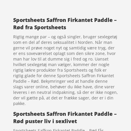
Sportsheets Saffron Firkantet Paddle –
Rød fra Sportsheets
Rigtig mange par – og også singler, bruger sexlegetøj
som en del af deres seksualitet i Norden. Når man
gerne vil prøve noget nyt og samtidig være tryg, der
er ens soveværelset oplagt som den sikre zone, hvor
man har lov til at dumme sig i fred og ro. Uanset
hvilket sexlegetøj man vælger, kommer der nogle
rigtig lækre produkter fra Sportsheets og folk er
rigtig glade for denne Sportsheets Saffron Firkantet
Paddle – Rød. Bekymringer ved at handle denne
slags varer online, behøver du ikke have, dine varer
leveres i en neutral indpakning, så der er ikke nogen,
der vil gætte på, at det er frække sager, der er i din
pakke.
Sportsheets Saffron Firkantet Paddle –
Rød puster liv i sexlivet
Sportsheets Saffron Firkantet Paddle – Rød fås