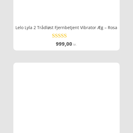
Lelo Lyla 2 Trådløst Fjernbetjent Vibrator Æg – Rosa
999,00
Vurderet
kr.
4.3
ud af 5