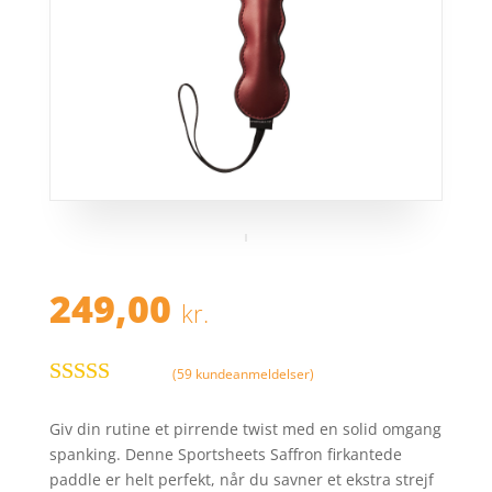
249,00
kr.
(
59
kundeanmeldelser)
Bedømt som
5
ud af 5
Giv din rutine et pirrende twist med en solid omgang
baseret på
spanking. Denne Sportsheets Saffron firkantede
kundebedøm
paddle er helt perfekt, når du savner et ekstra strejf
melser