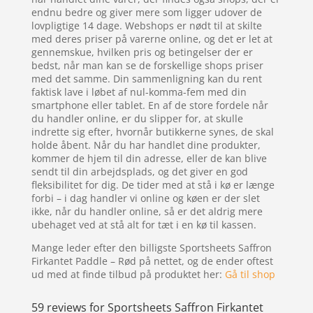
endnu bedre og giver mere som ligger udover de
lovpligtige 14 dage. Webshops er nødt til at skilte
med deres priser på varerne online, og det er let at
gennemskue, hvilken pris og betingelser der er
bedst, når man kan se de forskellige shops priser
med det samme. Din sammenligning kan du rent
faktisk lave i løbet af nul-komma-fem med din
smartphone eller tablet. En af de store fordele når
du handler online, er du slipper for, at skulle
indrette sig efter, hvornår butikkerne synes, de skal
holde åbent. Når du har handlet dine produkter,
kommer de hjem til din adresse, eller de kan blive
sendt til din arbejdsplads, og det giver en god
fleksibilitet for dig. De tider med at stå i kø er længe
forbi – i dag handler vi online og køen er der slet
ikke, når du handler online, så er det aldrig mere
ubehaget ved at stå alt for tæt i en kø til kassen.
Mange leder efter den billigste Sportsheets Saffron
Firkantet Paddle – Rød på nettet, og de ender oftest
ud med at finde tilbud på produktet her:
Gå til shop
59 reviews for
Sportsheets Saffron Firkantet