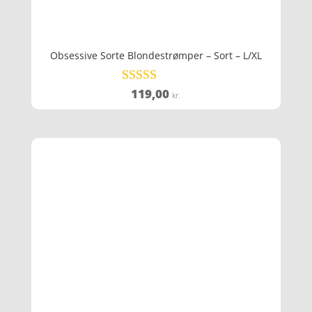
Obsessive Sorte Blondestrømper – Sort – L/XL
119,00
Vurderet
kr.
4.6
ud af 5