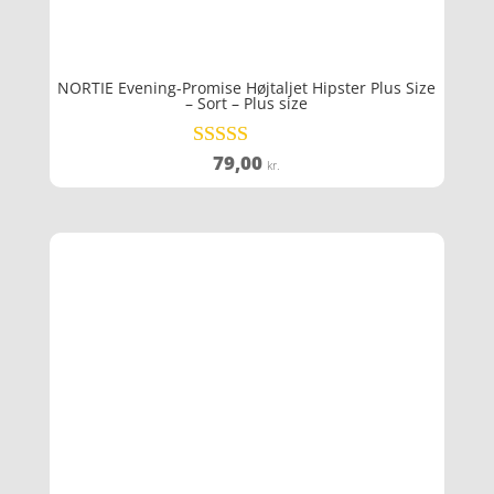
NORTIE Evening-Promise Højtaljet Hipster Plus Size
– Sort – Plus size
79,00
Vurderet
kr.
5
ud af 5