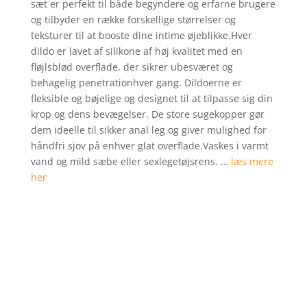
sæt er perfekt til både begyndere og erfarne brugere
på
og tilbyder en række forskellige størrelser og
kundebed
teksturer til at booste dine intime øjeblikke.Hver
ømmelse
dildo er lavet af silikone af høj kvalitet med en
r
fløjlsblød overflade, der sikrer ubesværet og
behagelig penetrationhver gang. Dildoerne er
fleksible og bøjelige og designet til at tilpasse sig din
krop og dens bevægelser. De store sugekopper gør
dem ideelle til sikker anal leg og giver mulighed for
håndfri sjov på enhver glat overflade.Vaskes i varmt
vand og mild sæbe eller sexlegetøjsrens. …
læs mere
her