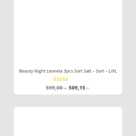
Beauty Night Leonela 3pcs Sort Sæt – Sort – L/XL
Den
Den
599,00
509,15
Vurderet
kr.
kr.
3.9
oprindelige
aktuelle
ud af 5
pris
pris
var:
er:
599,00 kr..
509,15 kr..