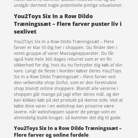
undgår dermed nogle potentielle pinlige situationer.
You2Toys Six In a Row Dildo
Træningssæt – Flere farver puster liv i
sexlivet
You2Toys Six In a Row Dildo Træningssæt – Flere
farver er klar til dig her i shoppen. Du finder den i
vores gruppe af varer Massageapparater. Du får
også hele hele 365 dages returret som er en fin
sikkerhed for dig, hvis du nu fortryder dig køb af din
vare. Langt de fleste i Norden køber deres You2Toys
Six In a Row Dildo Træningssæt – Flere farver ved
den velkendte shop Sinful, som er den foretrukne
shop blandt online shoppere. Blandt alle varerne i
shoppen går mange på jagt efter deres mål, og der
kan klikkes køb på det produkt på denne side. Ved at
købe dine varer i en webshop kan priserne være
lavere- når webshoppen sparer de penge som en
almindelig butik bruger, så kommer det dig til gode.
You2Toys Six In a Row Dildo Træningssæt –
Flere farver og online fordele