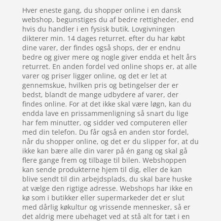
Hver eneste gang, du shopper online i en dansk
webshop, begunstiges du af bedre rettigheder, end
hvis du handler i en fysisk butik. Lovgivningen
dikterer min. 14 dages returret. efter du har købt
dine varer, der findes også shops, der er endnu
bedre og giver mere og nogle giver endda et helt års
returret. En anden fordel ved online shops er, at alle
varer og priser ligger online, og det er let at
gennemskue, hvilken pris og betingelser der er
bedst, blandt de mange udbydere af varer, der
findes online. For at det ikke skal være løgn, kan du
endda lave en prissammenligning så snart du lige
har fem minutter, og sidder ved computeren eller
med din telefon. Du får også en anden stor fordel,
når du shopper online, og det er du slipper for, at du
ikke kan bære alle din varer på én gang og skal gå
flere gange frem og tilbage til bilen. Webshoppen
kan sende produkterne hjem til dig, eller de kan
blive sendt til din arbejdsplads, du skal bare huske
at vælge den rigtige adresse. Webshops har ikke en
kø som i butikker eller supermarkeder det er slut
med dårlig køkultur og vrissende mennesker, så er
det aldrig mere ubehaget ved at stå alt for tæt i en