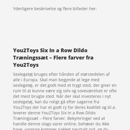
Yderligere beskrivelse og flere billeder her:
You2Toys Six In a Row Dildo
Træningssæt – Flere farver fra
You2Toys
Sexlegetøj bruges efter hånden af størstedelen af
alle i Europa. Skal man begynde at lege med
sexlegetøj, er det godt med et trygt sted, der giver en
rum til at kunne være sig selv og soveværelset er ofte
det mest brugte sted. Når der skal investeres i nyt
sexlegetøj, kan du roligt gå efter sagerne fra
You2Toys der har et godt ry for deres kvalitet og bl.a.
leverer denne You2Toys Six In a Row Dildo
Træningssæt – Flere farver. Bekymringer ved at
handle denne slags varer online, behøver du ikke
have, varerne kommer pakket neutralt ind, og du