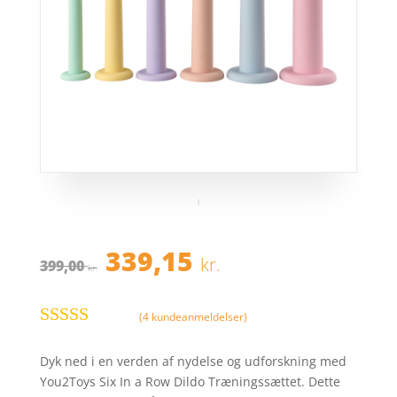
Den
Den
339,15
kr.
399,00
oprindelige
aktuelle
kr.
pris
pris
var:
er:
(
4
kundeanmeldelser)
399,00 kr..
339,15 kr..
Bedømt
som
3.7
Dyk ned i en verden af nydelse og udforskning med
ud af 5
You2Toys Six In a Row Dildo Træningssættet. Dette
baseret