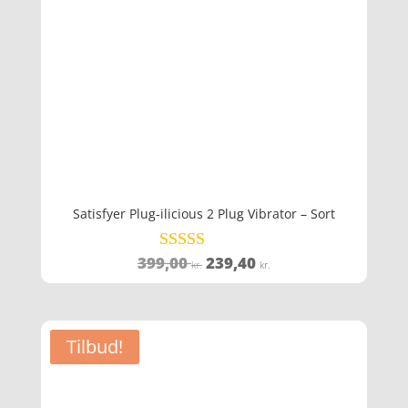
Satisfyer Plug-ilicious 2 Plug Vibrator – Sort
Den
Den
399,00
239,40
Vurderet
kr.
kr.
4.6
oprindelige
aktuelle
ud af 5
pris
pris
var:
er:
Tilbud!
399,00 kr..
239,40 kr..