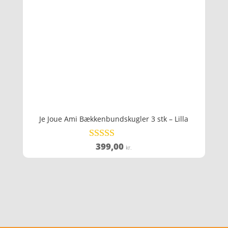
Je Joue Ami Bækkenbundskugler 3 stk – Lilla
399,00
Vurderet
kr.
4.4
ud af 5