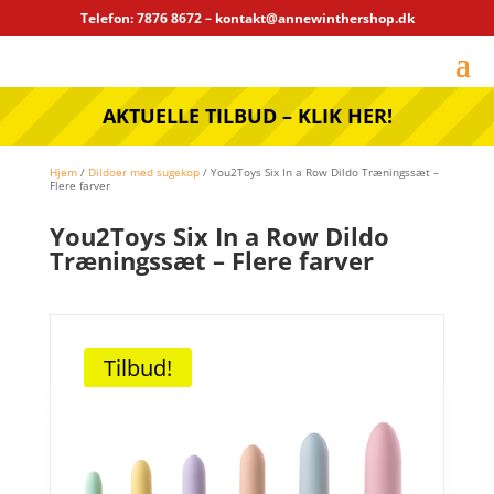
Telefon: 7876 8672 – kontakt@annewinthershop.dk
AKTUELLE TILBUD – KLIK HER!
Hjem
/
Dildoer med sugekop
/ You2Toys Six In a Row Dildo Træningssæt –
Flere farver
You2Toys Six In a Row Dildo
Træningssæt – Flere farver
Tilbud!