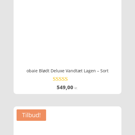
obaie Blødt Deluxe Vandtæt Lagen – Sort
549,00
Vurderet
kr.
3.7
ud af 5
Tilbud!