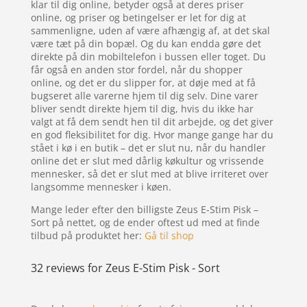
klar til dig online, betyder også at deres priser
online, og priser og betingelser er let for dig at
sammenligne, uden af være afhængig af, at det skal
være tæt på din bopæl. Og du kan endda gøre det
direkte på din mobiltelefon i bussen eller toget. Du
får også en anden stor fordel, når du shopper
online, og det er du slipper for, at døje med at få
bugseret alle varerne hjem til dig selv. Dine varer
bliver sendt direkte hjem til dig, hvis du ikke har
valgt at få dem sendt hen til dit arbejde, og det giver
en god fleksibilitet for dig. Hvor mange gange har du
stået i kø i en butik – det er slut nu, når du handler
online det er slut med dårlig køkultur og vrissende
mennesker, så det er slut med at blive irriteret over
langsomme mennesker i køen.
Mange leder efter den billigste Zeus E-Stim Pisk –
Sort på nettet, og de ender oftest ud med at finde
tilbud på produktet her:
Gå til shop
32 reviews for
Zeus E-Stim Pisk - Sort