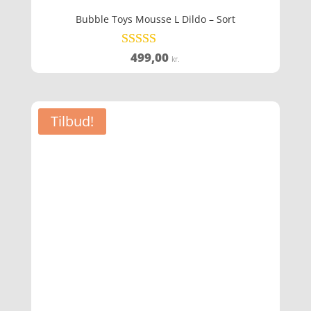
Bubble Toys Mousse L Dildo – Sort
499,00
Vurderet
kr.
4
ud af 5
Tilbud!