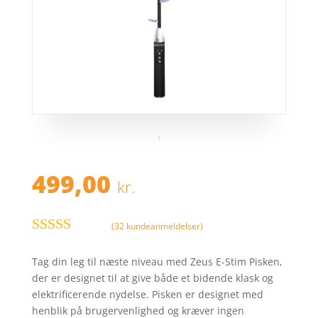
499,00
kr.
(
32
kundeanmeldelser)
Bedømt
som
4.3
ud
Tag din leg til næste niveau med Zeus E-Stim Pisken,
af 5
der er designet til at give både et bidende klask og
baseret på
elektrificerende nydelse. Pisken er designet med
kundebedø
henblik på brugervenlighed og kræver ingen
mmelser