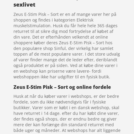
sexlivet
Zeus E-Stim Pisk – Sort er en af mange varer her på
shoppen og findes i kategorien Elektrisk
muskelstimulation. Husk du får hele hele 365 dages
returret til at sikre dig mod fortrydelse af købet af
din vare. Det er efterhånden velkendt at online
shoppere køber deres Zeus E-Stim Pisk – Sort hos
den populære shop Sinful, der virkelig har samlet
toppen af de mest populære varer. I det store udvalg
af varer finder mange det de leder efter, deriblandt
også produktet er på siden. Ved at købe dine varer i
en webshop kan priserne være lavere- fordi
webshoppen ikke har udgifter til en fysisk butik.
Zeus E-Stim Pisk – Sort og online fordele
Husk at når du køber varer i webshops, er der bedre
fordele, som du ikke nødvendigvis får i fysiske
butikker. Varer som er købt i en dansk webshop, skal
have returret i 14 dage. efter du har købt dine varer,
der findes også shops, der er endnu bedre og giver
mere der kan forlænge din standard returret med
både uger og måneder. At webshops har alt liggende