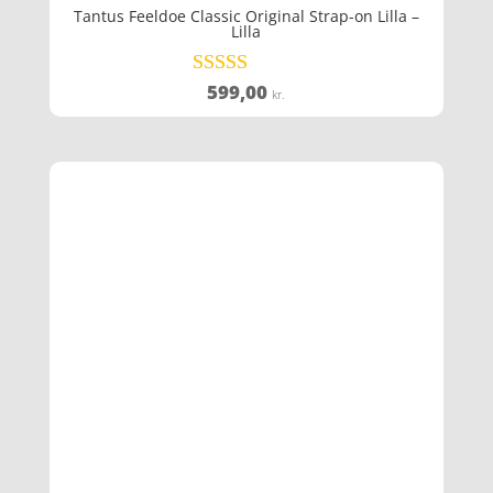
Tantus Feeldoe Classic Original Strap-on Lilla –
Lilla
599,00
Vurderet
kr.
3.7
ud af 5