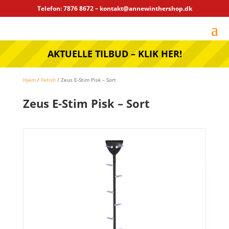
Telefon: 7876 8672 – kontakt@annewinthershop.dk
AKTUELLE TILBUD – KLIK HER!
Hjem
/
Fetish
/ Zeus E-Stim Pisk – Sort
Zeus E-Stim Pisk – Sort