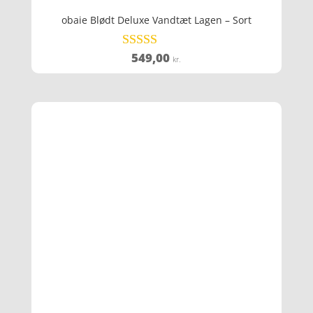
obaie Blødt Deluxe Vandtæt Lagen – Sort
549,00
Vurderet
kr.
3.7
ud af 5