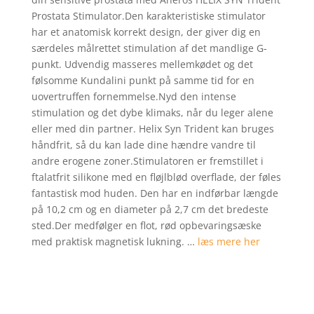
på
Prostata Stimulator.Den karakteristiske stimulator
kundebedø
har et anatomisk korrekt design, der giver dig en
mmelser
særdeles målrettet stimulation af det mandlige G-
punkt. Udvendig masseres mellemkødet og det
følsomme Kundalini punkt på samme tid for en
uovertruffen fornemmelse.Nyd den intense
stimulation og det dybe klimaks, når du leger alene
eller med din partner. Helix Syn Trident kan bruges
håndfrit, så du kan lade dine hændre vandre til
andre erogene zoner.Stimulatoren er fremstillet i
ftalatfrit silikone med en fløjlblød overflade, der føles
fantastisk mod huden. Den har en indførbar længde
på 10,2 cm og en diameter på 2,7 cm det bredeste
sted.Der medfølger en flot, rød opbevaringsæske
med praktisk magnetisk lukning. …
læs mere her