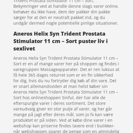
Trident Prostata Stimulator 11 cm – Sort.
Bekymringer ved at handle denne slags varer online,
behøver du ikke have, dem der pakker din pakke
sørger for at den er neutralt pakket ind, og du
undgår dermed nogle potentielle pinlige situationer.
Aneros Helix Syn Trident Prostata
Stimulator 11 cm – Sort puster liv i
sexlivet
Aneros Helix Syn Trident Prostata Stimulator 11 cm –
Sort er en af mange varer her på shoppen og findes i
varegruppen Massageapparater. Det er ren luksus at
få hele 365 dages returret som er en fin sikkerhed
for dig, hvis du nu fortryder dig køb af din vare. Det
er snart allemandsviden at man helst køber sin
Aneros Helix Syn Trident Prostata Stimulator 11 cm –
Sort hos onlineshoppen Sinful, der har alle de
efterspurgte varer i deres sortiment. Det store
vareudvalg giver en stor pulje af varer, og her går
mange på jagt efter deres mål, som jo fx kan være
produktet er på siden. Ved at købe dine varer i en
webshop kan priserne findes lavere end i butikker-
når webshoppen sparer de penge som en almindelig