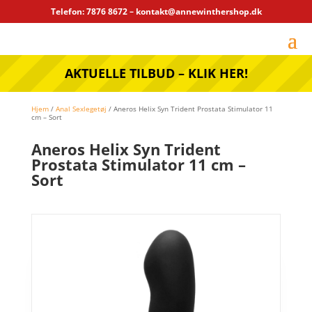
Telefon: 7876 8672 – kontakt@annewinthershop.dk
AKTUELLE TILBUD – KLIK HER!
Hjem
/
Anal Sexlegetøj
/ Aneros Helix Syn Trident Prostata Stimulator 11
cm – Sort
Aneros Helix Syn Trident
Prostata Stimulator 11 cm –
Sort