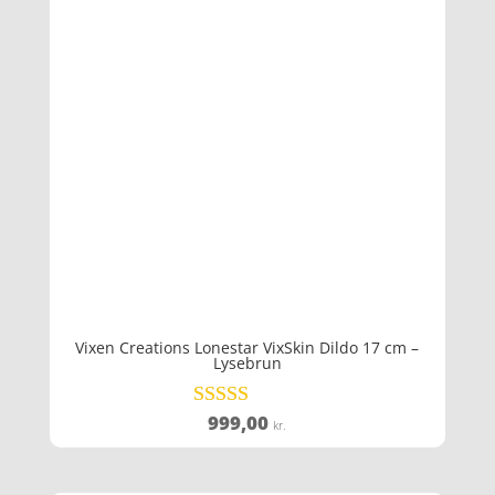
Vixen Creations Lonestar VixSkin Dildo 17 cm –
Lysebrun
999,00
Vurderet
kr.
4.4
ud af 5