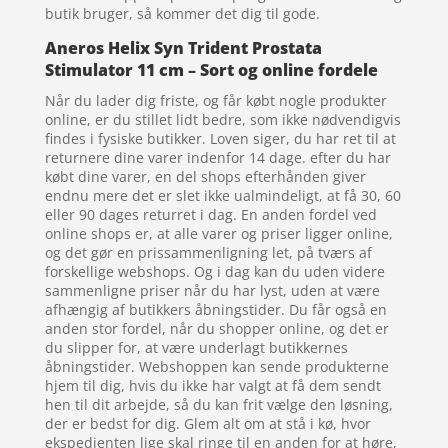
butik bruger, så kommer det dig til gode.
Aneros Helix Syn Trident Prostata
Stimulator 11 cm – Sort og online fordele
Når du lader dig friste, og får købt nogle produkter
online, er du stillet lidt bedre, som ikke nødvendigvis
findes i fysiske butikker. Loven siger, du har ret til at
returnere dine varer indenfor 14 dage. efter du har
købt dine varer, en del shops efterhånden giver
endnu mere det er slet ikke ualmindeligt, at få 30, 60
eller 90 dages returret i dag. En anden fordel ved
online shops er, at alle varer og priser ligger online,
og det gør en prissammenligning let, på tværs af
forskellige webshops. Og i dag kan du uden videre
sammenligne priser når du har lyst, uden at være
afhængig af butikkers åbningstider. Du får også en
anden stor fordel, når du shopper online, og det er
du slipper for, at være underlagt butikkernes
åbningstider. Webshoppen kan sende produkterne
hjem til dig, hvis du ikke har valgt at få dem sendt
hen til dit arbejde, så du kan frit vælge den løsning,
der er bedst for dig. Glem alt om at stå i kø, hvor
ekspedienten lige skal ringe til en anden for at høre,