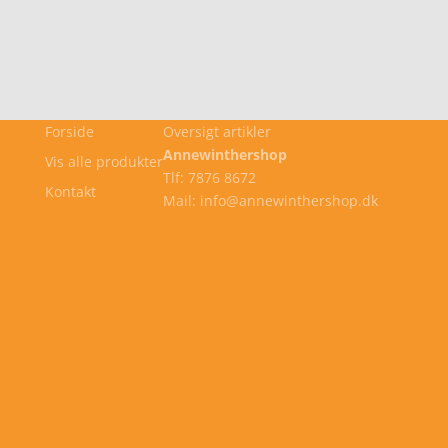
Forside
Oversigt artikler
Annewinthershop
Vis alle produkter
Tlf: 7876 8672
Kontakt
Mail: info@annewinthershop.dk