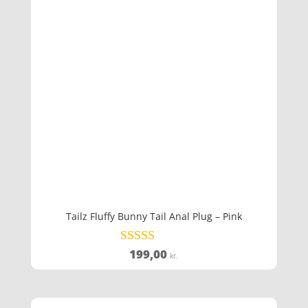
Tailz Fluffy Bunny Tail Anal Plug – Pink
199,00
Vurderet
kr.
4.6
ud af 5