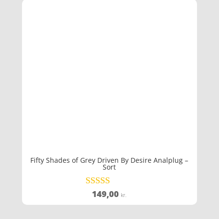
Fifty Shades of Grey Driven By Desire Analplug –
Sort
149,00
Vurderet
kr.
4.2
ud af 5