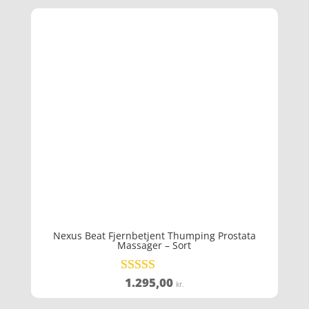
Nexus Beat Fjernbetjent Thumping Prostata
Massager – Sort
1.295,00
Vurderet
kr.
4.3
ud af 5