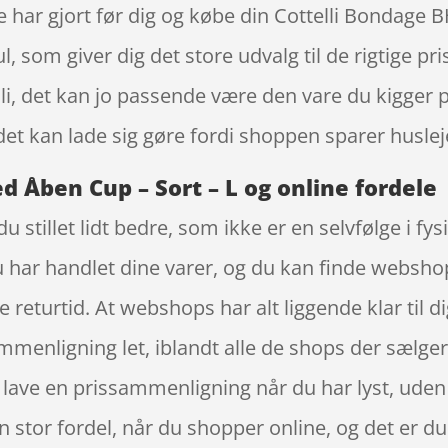
e har gjort før dig og købe din Cottelli Bondage 
 som giver dig det store udvalg til de rigtige pris
 li, det kan jo passende være den vare du kigger p
t kan lade sig gøre fordi shoppen sparer husleje 
 Åben Cup – Sort – L og online fordele
 stillet lidt bedre, som ikke er en selvfølge i fys
u har handlet dine varer, og du kan finde websh
 returtid. At webshops har alt liggende klar til d
mmenligning let, iblandt alle de shops der sælger 
 lave en prissammenligning når du har lyst, uden
stor fordel, når du shopper online, og det er du s