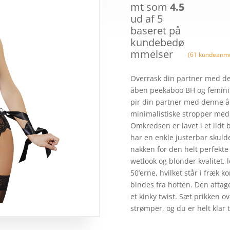
349,
mt som
4.5
ud af 5
baseret på
kundebedø
mmelser
(
61
kundeanme
Overrask din partner med de
åben peekaboo BH og feminin 
pir din partner med denne å
minimalistiske stropper med r
Omkredsen er lavet i et lidt
har en enkle justerbar skuld
nakken for den helt perfekte
wetlook og blonder kvalitet,
50’erne, hvilket står i fræk k
bindes fra hoften. Den afta
et kinky twist. Sæt prikken o
strømper, og du er helt klar 