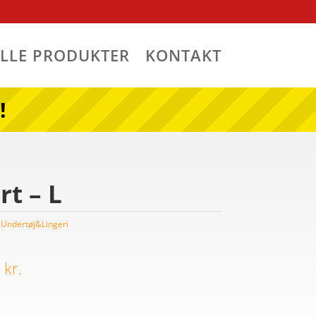
ALLE PRODUKTER
KONTAKT
!
t – L
,
Undertøj&Lingeri
Den
indelige
aktuelle
0
kr.
pris
er: