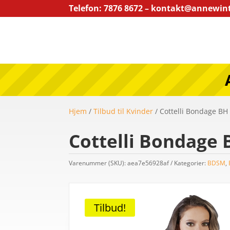
Telefon: 7876 8672 – kontakt@annewin
Hjem
/
Tilbud til Kvinder
/ Cottelli Bondage BH
Cottelli Bondage 
Varenummer (SKU):
aea7e56928af
Kategorier:
BDSM
,
Tilbud!