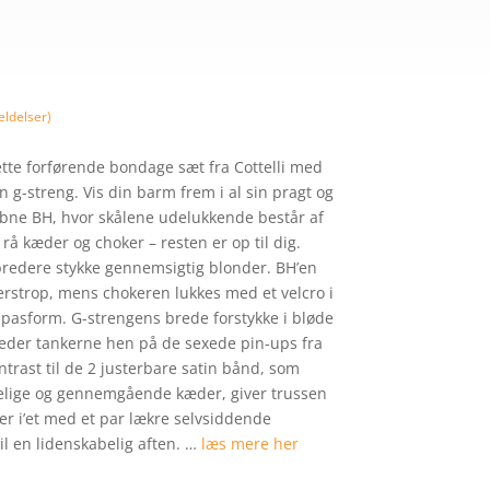
00 kr..
279,20 kr..
ldelser)
tte forførende bondage sæt fra Cottelli med
g-streng. Vis din barm frem i al sin pragt og
bne BH, hvor skålene udelukkende består af
å kæder og choker – resten er op til dig.
 bredere stykke gennemsigtig blonder. BH’en
erstrop, mens chokeren lukkes med et velcro i
 pasform. G-strengens brede forstykke i bløde
 leder tankerne hen på de sexede pin-ups fra
ontrast til de 2 justerbare satin bånd, som
gelige og gennemgående kæder, giver trussen
ver i’et med et par lækre selvsiddende
til en lidenskabelig aften. …
læs mere her