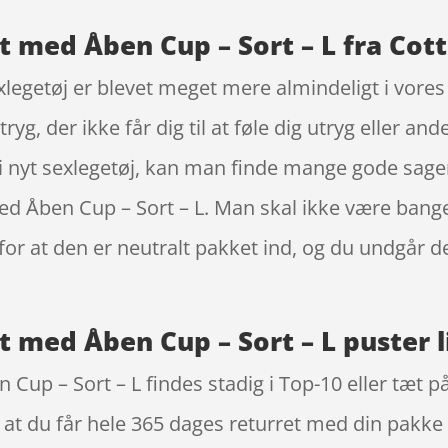
 med Åben Cup – Sort – L fra Cotte
exlegetøj er blevet meget mere almindeligt i vor
g, der ikke får dig til at føle dig utryg eller and
 i nyt sexlegetøj, kan man finde mange gode sage
 Åben Cup – Sort – L. Man skal ikke være bange 
or at den er neutralt pakket ind, og du undgår d
 med Åben Cup – Sort – L puster li
up – Sort – L findes stadig i Top-10 eller tæt på 
t at du får hele 365 dages returret med din pakke