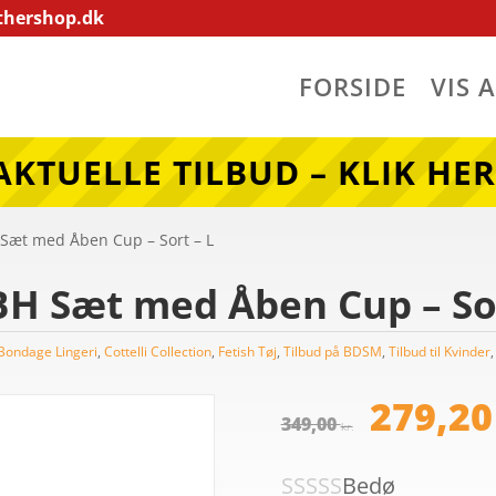
thershop.dk
FORSIDE
VIS 
AKTUELLE TILBUD – KLIK HER
 Sæt med Åben Cup – Sort – L
BH Sæt med Åben Cup – Sor
Bondage Lingeri
,
Cottelli Collection
,
Fetish Tøj
,
Tilbud på BDSM
,
Tilbud til Kvinder
Den
opr
279,2
349,00
pris
kr.
var:
Bedø