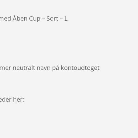
med Åben Cup – Sort – L
mmer neutralt navn på kontoudtoget
9
leder her: