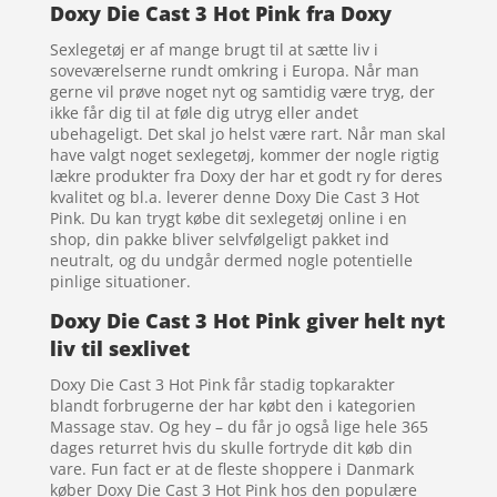
Doxy Die Cast 3 Hot Pink fra Doxy
Sexlegetøj er af mange brugt til at sætte liv i
soveværelserne rundt omkring i Europa. Når man
gerne vil prøve noget nyt og samtidig være tryg, der
ikke får dig til at føle dig utryg eller andet
ubehageligt. Det skal jo helst være rart. Når man skal
have valgt noget sexlegetøj, kommer der nogle rigtig
lækre produkter fra Doxy der har et godt ry for deres
kvalitet og bl.a. leverer denne Doxy Die Cast 3 Hot
Pink. Du kan trygt købe dit sexlegetøj online i en
shop, din pakke bliver selvfølgeligt pakket ind
neutralt, og du undgår dermed nogle potentielle
pinlige situationer.
Doxy Die Cast 3 Hot Pink giver helt nyt
liv til sexlivet
Doxy Die Cast 3 Hot Pink får stadig topkarakter
blandt forbrugerne der har købt den i kategorien
Massage stav. Og hey – du får jo også lige hele 365
dages returret hvis du skulle fortryde dit køb din
vare. Fun fact er at de fleste shoppere i Danmark
køber Doxy Die Cast 3 Hot Pink hos den populære