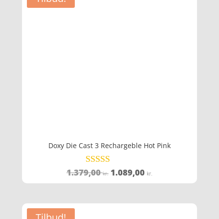
Doxy Die Cast 3 Rechargeble Hot Pink
Den
Den
1.379,00
1.089,00
Vurderet
kr.
kr.
4.3
oprindelige
aktuelle
ud af 5
pris
pris
var:
er:
Tilbud!