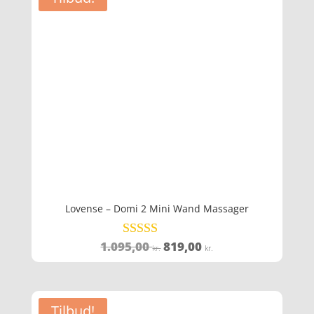
1.379,00 kr..
1.089,00 kr..
Lovense – Domi 2 Mini Wand Massager
Den
Den
1.095,00
819,00
Vurderet
kr.
kr.
4.8
oprindelige
aktuelle
ud af 5
pris
pris
var:
er:
Tilbud!