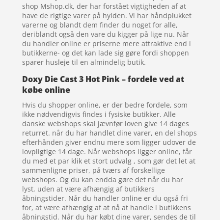
shop Mshop.dk, der har forstået vigtigheden af at
have de rigtige varer på hylden. Vi har håndplukket
varerne og blandt dem finder du noget for alle,
deriblandt også den vare du kigger på lige nu. Når
du handler online er priserne mere attraktive end i
butikkerne- og det kan lade sig gøre fordi shoppen
sparer husleje til en almindelig butik.
Doxy Die Cast 3 Hot Pink – fordele ved at
købe online
Hvis du shopper online, er der bedre fordele, som
ikke nødvendigvis findes i fysiske butikker. Alle
danske webshops skal jævnfør loven give 14 dages
returret. når du har handlet dine varer, en del shops
efterhånden giver endnu mere som ligger udover de
lovpligtige 14 dage. Når webshops ligger online, får
du med et par klik et stort udvalg , som gør det let at
sammenligne priser, på tværs af forskellige
webshops. Og du kan endda gøre det når du har
lyst, uden at være afhængig af butikkers
åbningstider. Når du handler online er du også fri
for, at være afhængig af at nå at handle i butikkens
åbningstid. Når du har købt dine varer, sendes de til