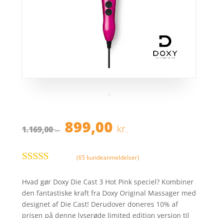
Den
Den
899,00
kr.
1.169,00
oprindelige
aktuelle
kr.
pris
pris
var:
er:
(
65
kundeanmeldelser)
1.169,00 kr..
899,00 kr..
Bedømt
som
4.3
ud
Hvad gør Doxy Die Cast 3 Hot Pink speciel? Kombiner
af 5
den fantastiske kraft fra Doxy Original Massager med
baseret på
designet af Die Cast! Derudover doneres 10% af
kundebedø
prisen på denne lyserøde limited edition version til