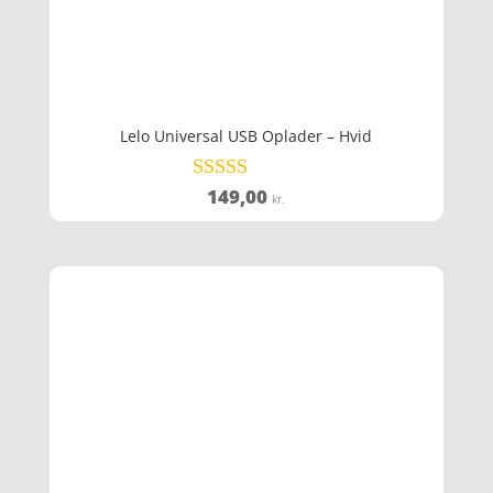
Lelo Universal USB Oplader – Hvid
149,00
Vurderet
kr.
3.7
ud af 5