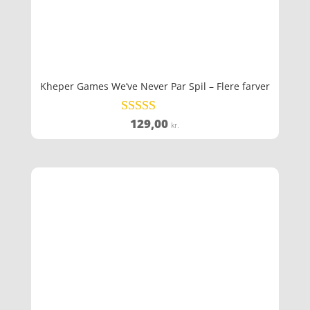
Kheper Games We’ve Never Par Spil – Flere farver
129,00
Vurderet
kr.
4.8
ud af 5