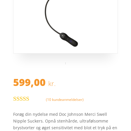
599,00
kr.
(
10
kundeanmeldelser)
Bedømt
som
4.3
ud
Forøg din nydelse med Doc Johnson Merci Swell
af 5
Nipple Suckers. Opnå stenhårde, ultrafølsomme
baseret på
brystvorter og øget sensitivitet med blot et tryk på en
kundebedø