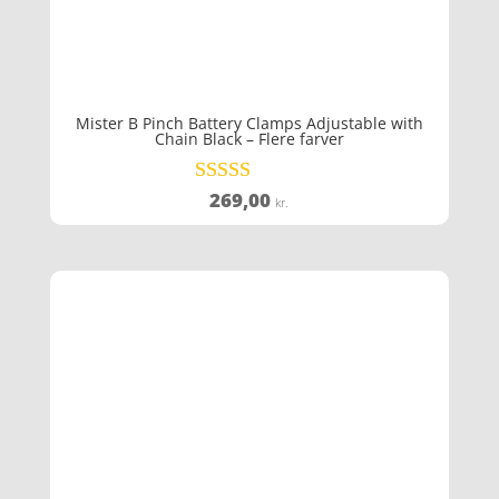
Mister B Pinch Battery Clamps Adjustable with
Chain Black – Flere farver
269,00
Vurderet
kr.
5
ud af 5