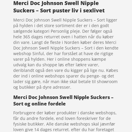
Merci Doc Johnson Swell Nipple
Suckers – Sort puster liv i sexlivet
Merci Doc Johnson Swell Nipple Suckers – Sort ligger
på hylden i det store sortiment der er i den godt
sælgende kategori Personlig pleje. Der følger også
hele 365 dages returret oven i hatten når du køber
din vare. Langt de fleste i Norden køber deres Merci
Doc Johnson Swell Nipple Suckers – Sort i den kendte
webshop Sinful, der har forstået at have de rigtige
varer på hylden. Her i online shoppens kæmpe
udvalg kan du shoppe løs efter lækre varer,
deriblandt også den vare du kigger på lige nu. Købes
der ind i online webshops sparer du penge- og det
lader sig gøre, når man ikke skal betale til showroom
og butikker på dyre adresser.
Merci Doc Johnson Swell Nipple Suckers –
Sort og online fordele
Forbrugere der køber produkter i danske webshops,
får du andre fordele, end loven foreskriver for de
fysiske butikker. Alle danske webshops skal jævnfør
loven give 14 dages returret. efter du har foretaget