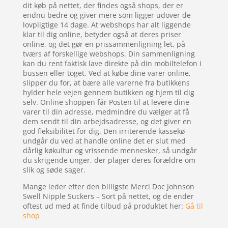
dit køb på nettet, der findes også shops, der er
endnu bedre og giver mere som ligger udover de
lovpligtige 14 dage. At webshops har alt liggende
klar til dig online, betyder også at deres priser
online, og det gør en prissammenligning let, på
tværs af forskellige webshops. Din sammenligning
kan du rent faktisk lave direkte på din mobiltelefon i
bussen eller toget. Ved at købe dine varer online,
slipper du for, at bære alle varerne fra butikkens
hylder hele vejen gennem butikken og hjem til dig
selv. Online shoppen får Posten til at levere dine
varer til din adresse, medmindre du vælger at få
dem sendt til din arbejdsadresse, og det giver en
god fleksibilitet for dig. Den irriterende kassekø
undgår du ved at handle online det er slut med
dårlig køkultur og vrissende mennesker, så undgår
du skrigende unger, der plager deres forældre om
slik og søde sager.
Mange leder efter den billigste Merci Doc Johnson
Swell Nipple Suckers – Sort på nettet, og de ender
oftest ud med at finde tilbud på produktet her:
Gå til
shop