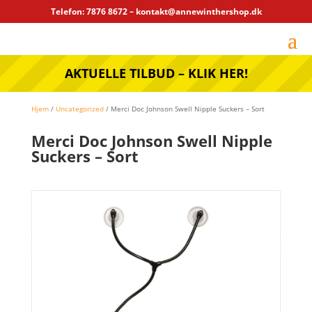
Telefon: 7876 8672 – kontakt@annewinthershop.dk
AKTUELLE TILBUD – KLIK HER!
Hjem
/
Uncategorized
/ Merci Doc Johnson Swell Nipple Suckers – Sort
Merci Doc Johnson Swell Nipple
Suckers – Sort