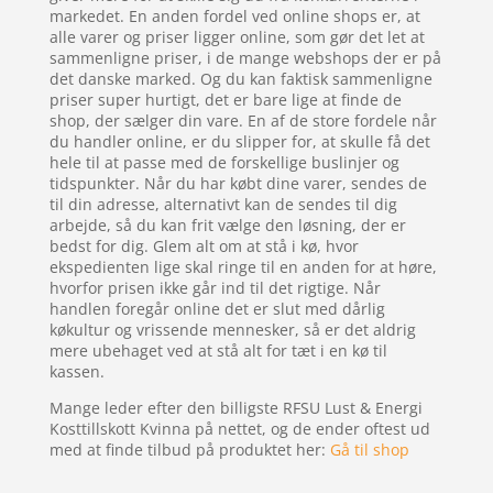
markedet. En anden fordel ved online shops er, at
alle varer og priser ligger online, som gør det let at
sammenligne priser, i de mange webshops der er på
det danske marked. Og du kan faktisk sammenligne
priser super hurtigt, det er bare lige at finde de
shop, der sælger din vare. En af de store fordele når
du handler online, er du slipper for, at skulle få det
hele til at passe med de forskellige buslinjer og
tidspunkter. Når du har købt dine varer, sendes de
til din adresse, alternativt kan de sendes til dig
arbejde, så du kan frit vælge den løsning, der er
bedst for dig. Glem alt om at stå i kø, hvor
ekspedienten lige skal ringe til en anden for at høre,
hvorfor prisen ikke går ind til det rigtige. Når
handlen foregår online det er slut med dårlig
køkultur og vrissende mennesker, så er det aldrig
mere ubehaget ved at stå alt for tæt i en kø til
kassen.
Mange leder efter den billigste RFSU Lust & Energi
Kosttillskott Kvinna på nettet, og de ender oftest ud
med at finde tilbud på produktet her:
Gå til shop