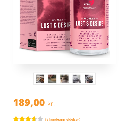
189,00
kr.
(
8
kundeanmeldelser)
Bedømt