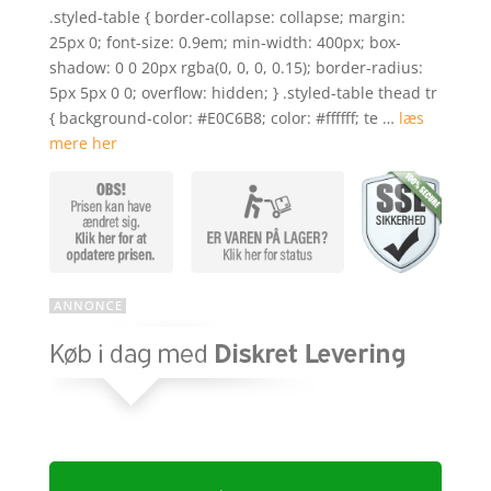
som
.styled-table { border-collapse: collapse; margin:
3.6
ud
25px 0; font-size: 0.9em; min-width: 400px; box-
af 5
shadow: 0 0 20px rgba(0, 0, 0, 0.15); border-radius:
baseret
5px 5px 0 0; overflow: hidden; } .styled-table thead tr
på
{ background-color: #E0C6B8; color: #ffffff; te …
læs
kundebe
mere her
dømmel
ser