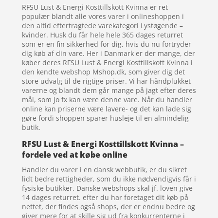
RFSU Lust & Energi Kosttillskott Kvinna er ret
populær blandt alle vores varer i onlineshoppen i
den altid eftertragtede varekategori Lystøgende –
kvinder. Husk du får hele hele 365 dages returret
som er en fin sikkerhed for dig, hvis du nu fortryder
dig køb af din vare. Her i Danmark er der mange, der
køber deres RFSU Lust & Energi Kosttillskott Kvinna i
den kendte webshop Mshop.dk, som giver dig det
store udvalg til de rigtige priser. Vi har håndplukket
varerne og blandt dem går mange på jagt efter deres
mål, som jo fx kan være denne vare. Når du handler
online kan priserne være lavere- og det kan lade sig
gøre fordi shoppen sparer husleje til en almindelig
butik.
RFSU Lust & Energi Kosttillskott Kvinna –
fordele ved at købe online
Handler du varer i en dansk webbutik, er du sikret
lidt bedre rettigheder, som du ikke nødvendigvis får i
fysiske butikker. Danske webshops skal jf. loven give
14 dages returret. efter du har foretaget dit køb på
nettet, der findes også shops, der er endnu bedre og
giver mere for at skille sig ud fra konkurrenterne i