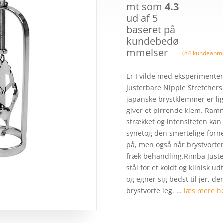
549,
mt som
4.3
ud af 5
baseret på
kundebedø
mmelser
(
84
kundeanme
Er I vilde med eksperimente
Justerbare Nipple Stretchers
japanske brystklemmer er lige
giver et pirrende klem. Ram
strækket og intensiteten kan
synetog den smertelige forn
på, men også når brystvortern
fræk behandling.Rimba Justerb
stål for et koldt og klinisk u
og egner sig bedst til jer, 
brystvorte leg. …
læs mere h