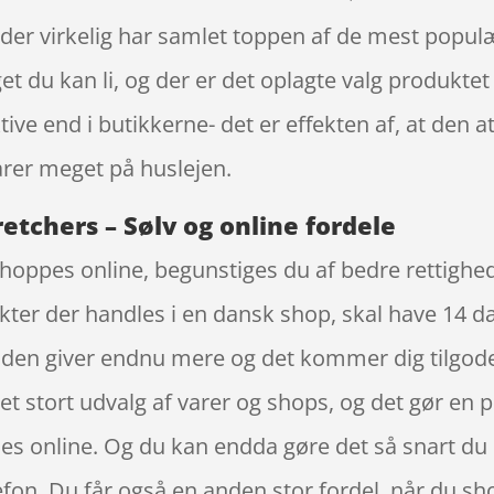
der virkelig har samlet toppen af de mest populær
et du kan li, og der er det oplagte valg produktet
ve end i butikkerne- det er effekten af, at den a
rer meget på huslejen.
etchers – Sølv og online fordele
shoppes online, begunstiges du af bedre rettighe
ukter der handles i en dansk shop, skal have 14 d
ånden giver endnu mere og det kommer dig tilgod
ret stort udvalg af varer og shops, og det gør en
es online. Og du kan endda gøre det så snart du 
fon. Du får også en anden stor fordel, når du sho