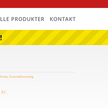
ALLE PRODUKTER
KONTAKT
!
Rimba
,
Smerte&Sanseleg
Den
indelige
aktuelle
5
kr.
pris
er: