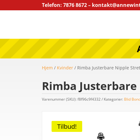
Telefon: 7876 8672 – kontakt@annewin
Hjem
/
Kvinder
/ Rimba Justerbare Nipple Stret
Rimba Justerbare 
Varenummer (SKU):
f8f96c9f4332
Kategorier:
Blid Bon
Tilbud!