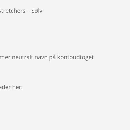
tretchers – Sølv
mmer neutralt navn på kontoudtoget
9
leder her: