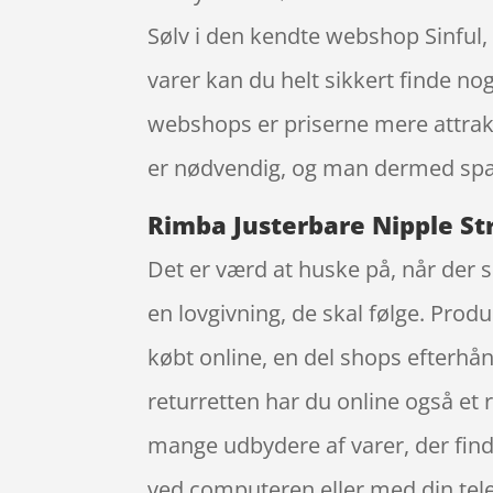
Sølv i den kendte webshop Sinful, 
varer kan du helt sikkert finde nog
webshops er priserne mere attrakti
er nødvendig, og man dermed spa
Rimba Justerbare Nipple Str
Det er værd at huske på, når der 
en lovgivning, de skal følge. Prod
købt online, en del shops efterh
returretten har du online også et 
mange udbydere af varer, der find
ved computeren eller med din tele