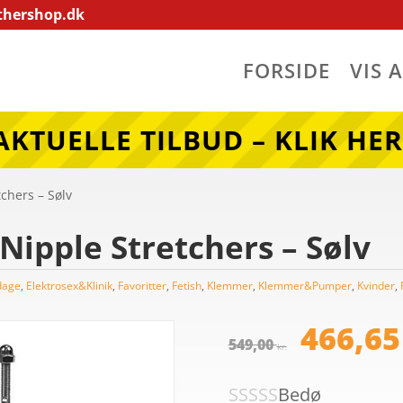
thershop.dk
FORSIDE
VIS 
AKTUELLE TILBUD – KLIK HER
chers – Sølv
Nipple Stretchers – Sølv
dage
,
Elektrosex&Klinik
,
Favoritter
,
Fetish
,
Klemmer
,
Klemmer&Pumper
,
Kvinder
,
Den
opr
466,6
549,00
pris
kr.
var:
Bedø