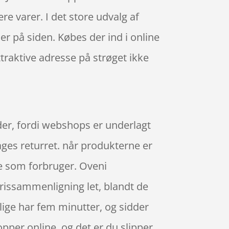
e varer. I det store udvalg af
 er på siden. Købes der ind i online
ttraktive adresse på strøget ikke
der, fordi webshops er underlagt
ages returret. når produkterne er
e som forbruger. Oveni
 prissammenligning let, blandt de
lige har fem minutter, og sidder
pper online, og det er du slipper