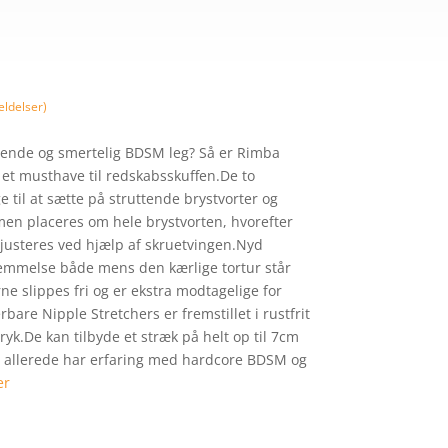
00 kr..
466,65 kr..
ldelser)
rende og smertelig BDSM leg? Så er Rimba
 et musthave til redskabsskuffen.De to
 til at sætte på struttende brystvorter og
men placeres om hele brystvorten, hvorefter
 justeres ved hjælp af skruetvingen.Nyd
emmelse både mens den kærlige tortur står
e slippes fri og er ekstra modtagelige for
are Nipple Stretchers er fremstillet i rustfrit
dtryk.De kan tilbyde et stræk på helt op til 7cm
der allerede har erfaring med hardcore BDSM og
er