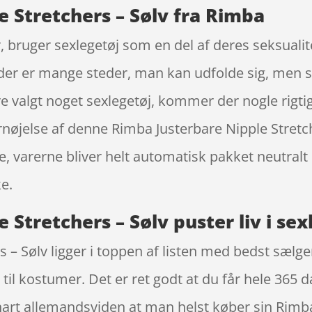
 Stretchers – Sølv fra Rimba
, bruger sexlegetøj som en del af deres seksualite
der er mange steder, man kan udfolde sig, men s
e valgt noget sexlegetøj, kommer der nogle rigti
ornøjelse af denne Rimba Justerbare Nipple Stretc
e, varerne bliver helt automatisk pakket neutralt 
ke.
Stretchers – Sølv puster liv i sex
s – Sølv ligger i toppen af listen med bedst sæl
til kostumer. Det er ret godt at du får hele 365 d
snart allemandsviden at man helst køber sin Rimb