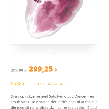
Den
Den
299,25
kr.
399,00
oprindelige
aktuelle
kr.
pris
pris
var:
er:
(
73
kundeanmeldelser)
399,00 kr..
299,25 kr..
Bedømt
som
3.9
Svæv op i skyerne med Satisfyer Cloud Dancer – en
ud af 5
smuk Air Pulse vibrator, der er designet til at forkæle
baseret på
dig med sit romantiske skyinspirerede design. Cloud