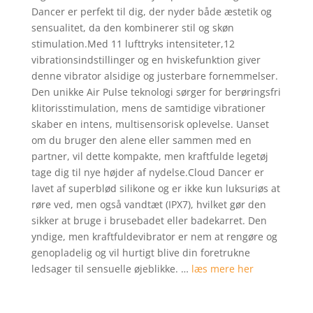
kundebed
Dancer er perfekt til dig, der nyder både æstetik og
ømmelser
sensualitet, da den kombinerer stil og skøn
stimulation.Med 11 lufttryks intensiteter,12
vibrationsindstillinger og en hviskefunktion giver
denne vibrator alsidige og justerbare fornemmelser.
Den unikke Air Pulse teknologi sørger for berøringsfri
klitorisstimulation, mens de samtidige vibrationer
skaber en intens, multisensorisk oplevelse. Uanset
om du bruger den alene eller sammen med en
partner, vil dette kompakte, men kraftfulde legetøj
tage dig til nye højder af nydelse.Cloud Dancer er
lavet af superblød silikone og er ikke kun luksuriøs at
røre ved, men også vandtæt (IPX7), hvilket gør den
sikker at bruge i brusebadet eller badekarret. Den
yndige, men kraftfuldevibrator er nem at rengøre og
genopladelig og vil hurtigt blive din foretrukne
ledsager til sensuelle øjeblikke. …
læs mere her