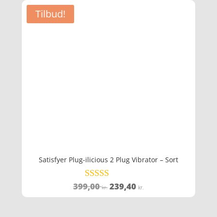
Tilbud!
Satisfyer Plug-ilicious 2 Plug Vibrator – Sort
Den
Den
399,00
239,40
Vurderet
kr.
kr.
4.6
oprindelige
aktuelle
ud af 5
pris
pris