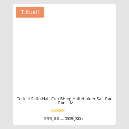
Tilbud!
Cottelli Satin Half-Cup BH og Hofteholder Sæt Rød
– Rød – M
Den
Den
299,00
209,30
Vurderet
kr.
kr.
3.7
oprindelige
aktuelle
ud af 5