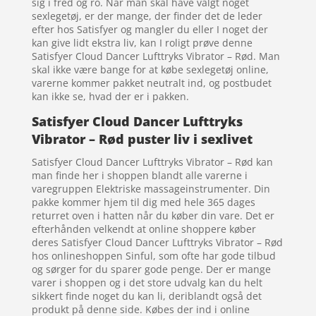
sig i fred og ro. Når man skal have valgt noget
sexlegetøj, er der mange, der finder det de leder
efter hos Satisfyer og mangler du eller I noget der
kan give lidt ekstra liv, kan I roligt prøve denne
Satisfyer Cloud Dancer Lufttryks Vibrator – Rød. Man
skal ikke være bange for at købe sexlegetøj online,
varerne kommer pakket neutralt ind, og postbudet
kan ikke se, hvad der er i pakken.
Satisfyer Cloud Dancer Lufttryks
Vibrator – Rød puster liv i sexlivet
Satisfyer Cloud Dancer Lufttryks Vibrator – Rød kan
man finde her i shoppen blandt alle varerne i
varegruppen Elektriske massageinstrumenter. Din
pakke kommer hjem til dig med hele 365 dages
returret oven i hatten når du køber din vare. Det er
efterhånden velkendt at online shoppere køber
deres Satisfyer Cloud Dancer Lufttryks Vibrator – Rød
hos onlineshoppen Sinful, som ofte har gode tilbud
og sørger for du sparer gode penge. Der er mange
varer i shoppen og i det store udvalg kan du helt
sikkert finde noget du kan li, deriblandt også det
produkt på denne side. Købes der ind i online