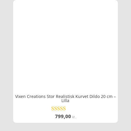
var:
er:
399,00 kr..
239,40 kr..
Vixen Creations Stor Realistisk Kurvet Dildo 20 cm –
Lilla
799,00
Vurderet
kr.
4.5
ud af 5