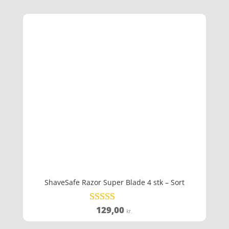
pris
pris
var:
er:
299,00 kr..
209,30 kr..
ShaveSafe Razor Super Blade 4 stk – Sort
129,00
Vurderet
kr.
4
ud af 5