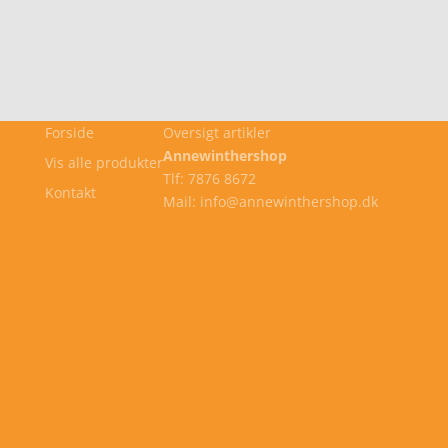
Forside
Oversigt artikler
Annewinthershop
Vis alle produkter
Tlf: 7876 8672
Kontakt
Mail: info@annewinthershop.dk