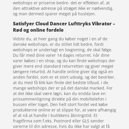
webshops er priserne bedre- det er effekten af, at
den attraktive adresse på strøget ikke er nødvendig,
og man dermed sparer meget på huslejen.
Satisfyer Cloud Dancer Lufttryks Vibrator –
Rød og online fordele
Vidste du, at hver gang du køber noget i en af de
danske webshops, er du stillet lidt bedre, fordi
webshops er underlagt en lovgivning, de skal følge.
Du får med dine varer 14 dages returret. når dine
varer købes i en shop, og du kan finde webshops der
giver mere end standard returretten og giver meget
længere returtid. At handle online giver dig også en
anden fordel, som er et stort udvalg, og det bevirker,
at du med få klik kan finde det bedste tilbud, i de
mange webshops der er på det danske marked. For
at det ikke skal være løgn, kan du endda lave en
prissammenligning direkte på din mobiltelefon i
bussen eller toget. Den helt stort fordel ved købe
produkterne online er at slippe for, at være afhængig
af at nå at handle i butikkens åbningstid. Et
fragtfirma som f.eks. Postnord eller GLS sender
varerne til din adresse, hvis du ikke har valgt at få