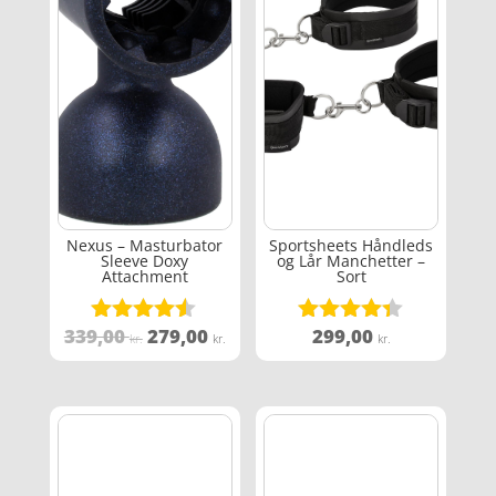
Nexus – Masturbator
Sportsheets Håndleds
Sleeve Doxy
og Lår Manchetter –
Attachment
Sort
Den
Den
339,00
279,00
299,00
Vurderet
Vurderet
kr.
kr.
kr.
4.4
4.3
oprindelige
aktuelle
ud af 5
ud af 5
pris
pris
var:
er:
339,00 kr..
279,00 kr..