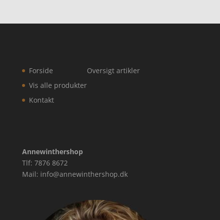
Forside
Oversigt artikler
Vis alle produkter
Kontakt
Annewinthershop
Tlf: 7876 8672
Mail: info@annewinthershop.dk