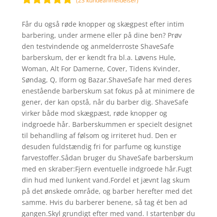
(
23
kundeanmeldelser)
Bedømt
som
5
ud
Får du også røde knopper og skægpest efter intim
af 5
barbering, under armene eller på dine ben? Prøv
baseret på
den testvindende og anmelderroste ShaveSafe
kundebedøm
barberskum, der er kendt fra bl.a. Løvens Hule,
melser
Woman, Alt For Damerne, Cover, Tidens Kvinder,
Søndag, Q, Iform og Bazar.ShaveSafe har med deres
enestående barberskum sat fokus på at minimere de
gener, der kan opstå, når du barber dig. ShaveSafe
virker både mod skægpæst, røde knopper og
indgroede hår. Barberskummen er specielt designet
til behandling af følsom og irriteret hud. Den er
desuden fuldstændig fri for parfume og kunstige
farvestoffer.Sådan bruger du ShaveSafe barberskum
med en skraber:Fjern eventuelle indgroede hår.Fugt
din hud med lunkent vand.Fordel et jævnt lag skum
på det ønskede område, og barber herefter med det
samme. Hvis du barberer benene, så tag ét ben ad
gangen.Skyl grundigt efter med vand. I startenbør du