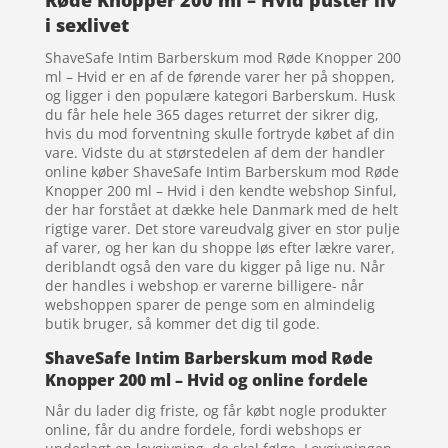
i sexlivet
ShaveSafe Intim Barberskum mod Røde Knopper 200
ml – Hvid er en af de førende varer her på shoppen,
og ligger i den populære kategori Barberskum. Husk
du får hele hele 365 dages returret der sikrer dig,
hvis du mod forventning skulle fortryde købet af din
vare. Vidste du at størstedelen af dem der handler
online køber ShaveSafe Intim Barberskum mod Røde
Knopper 200 ml – Hvid i den kendte webshop Sinful,
der har forstået at dække hele Danmark med de helt
rigtige varer. Det store vareudvalg giver en stor pulje
af varer, og her kan du shoppe løs efter lækre varer,
deriblandt også den vare du kigger på lige nu. Når
der handles i webshop er varerne billigere- når
webshoppen sparer de penge som en almindelig
butik bruger, så kommer det dig til gode.
ShaveSafe Intim Barberskum mod Røde
Knopper 200 ml – Hvid og online fordele
Når du lader dig friste, og får købt nogle produkter
online, får du andre fordele, fordi webshops er