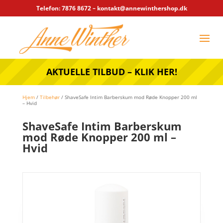
Telefon: 7876 8672 – kontakt@annewinthershop.dk
AKTUELLE TILBUD – KLIK HER!
Hjem
/
Tilbehør
/ ShaveSafe Intim Barberskum mod Røde Knopper 200 ml
– Hvid
ShaveSafe Intim Barberskum
mod Røde Knopper 200 ml –
Hvid