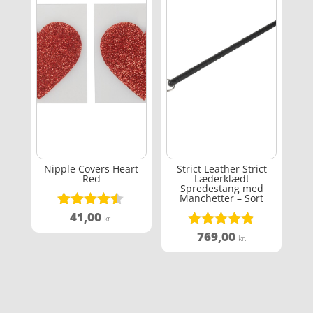
Nipple Covers Heart
Strict Leather Strict
Red
Læderklædt
Spredestang med
Manchetter – Sort
41,00
Vurderet
kr.
4.4
769,00
Vurderet
kr.
ud af 5
4.8
ud af 5