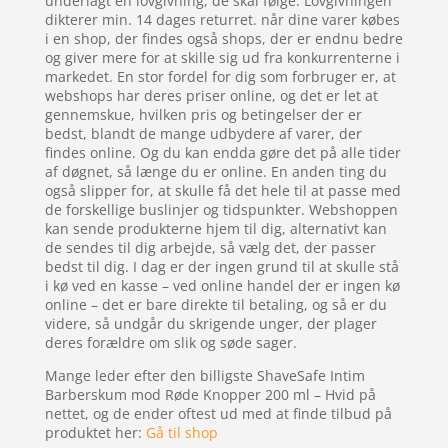
underlagt en lovgivning, de skal følge. Lovgivningen
dikterer min. 14 dages returret. når dine varer købes
i en shop, der findes også shops, der er endnu bedre
og giver mere for at skille sig ud fra konkurrenterne i
markedet. En stor fordel for dig som forbruger er, at
webshops har deres priser online, og det er let at
gennemskue, hvilken pris og betingelser der er
bedst, blandt de mange udbydere af varer, der
findes online. Og du kan endda gøre det på alle tider
af døgnet, så længe du er online. En anden ting du
også slipper for, at skulle få det hele til at passe med
de forskellige buslinjer og tidspunkter. Webshoppen
kan sende produkterne hjem til dig, alternativt kan
de sendes til dig arbejde, så vælg det, der passer
bedst til dig. I dag er der ingen grund til at skulle stå
i kø ved en kasse – ved online handel der er ingen kø
online – det er bare direkte til betaling, og så er du
videre, så undgår du skrigende unger, der plager
deres forældre om slik og søde sager.
Mange leder efter den billigste ShaveSafe Intim
Barberskum mod Røde Knopper 200 ml – Hvid på
nettet, og de ender oftest ud med at finde tilbud på
produktet her:
Gå til shop