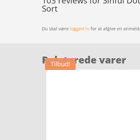
103 reviews for
Sinful Do
Sort
Du skal være
logged in
for at afgive en anmeld
Relaterede varer
Tilbud!