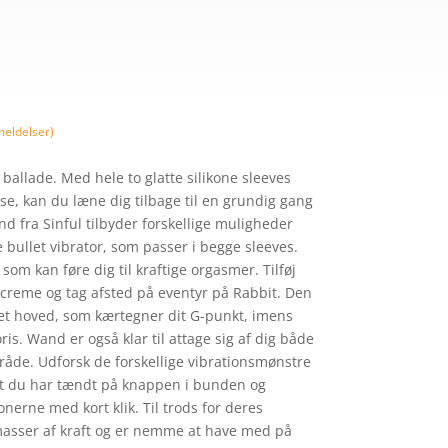
eldelser)
 ballade. Med hele to glatte silikone sleeves
else, kan du læne dig tilbage til en grundig gang
d fra Sinful tilbyder forskellige muligheder
 bullet vibrator, som passer i begge sleeves.
som kan føre dig til kraftige orgasmer. Tilføj
ecreme og tag afsted på eventyr på Rabbit. Den
jet hoved, som kærtegner dit G-punkt, imens
oris. Wand er også klar til attage sig af dig både
mråde. Udforsk de forskellige vibrationsmønstre
art du har tændt på knappen i bunden og
nerne med kort klik. Til trods for deres
masser af kraft og er nemme at have med på