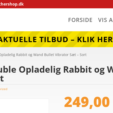
thershop.dk
FORSIDE
VIS 
AKTUELLE TILBUD – KLIK HER
Opladelig Rabbit og Wand Bullet Vibrator Sæt – Sort
uble Opladelig Rabbit og 
t
rized
249,0