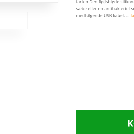
farten.Den fløjlsbløde silik
sæbe eller en antibakteriel 
medfølgende USB kabel. …
l
K