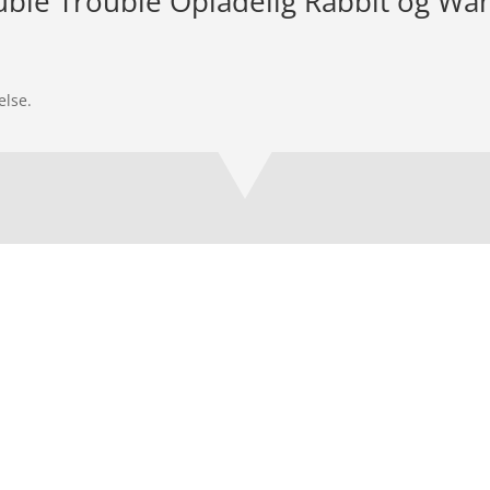
uble Trouble Opladelig Rabbit og Wan
else.