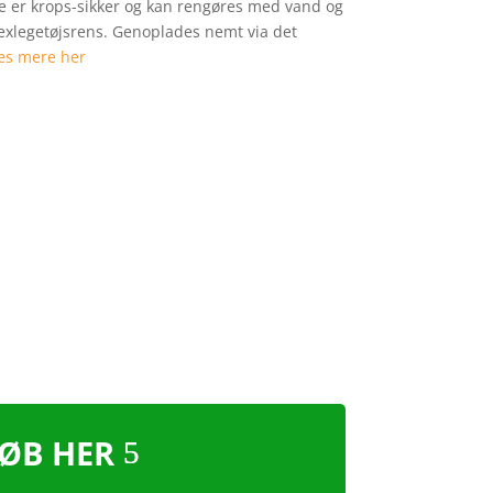
one er krops-sikker og kan rengøres med vand og
sexlegetøjsrens. Genoplades nemt via det
æs mere her
ØB HER