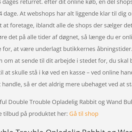
4 dages returret. efter dit online køb, en del sh
 dage. At webshops har alt liggende klar til dig o
at foretage, iblandt alle de shops der sælger det,
e det på alle tider af døgnet, så længe du er on
e for, at være underlagt butikkernes åbningstider
 om at sende til dit arbejde i stedet for, du skal
il at skulle stå i kø ved en kasse – ved online ha
 handle, så er det aldrig mere ubehaget ved at stå 
nful Double Trouble Opladelig Rabbit og Wand Bull
e tilbud på produktet her:
Gå til shop