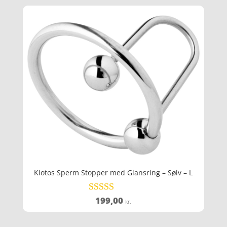
Kiotos Sperm Stopper med Glansring – Sølv – L
199,00
Vurderet
kr.
4.4
ud af 5