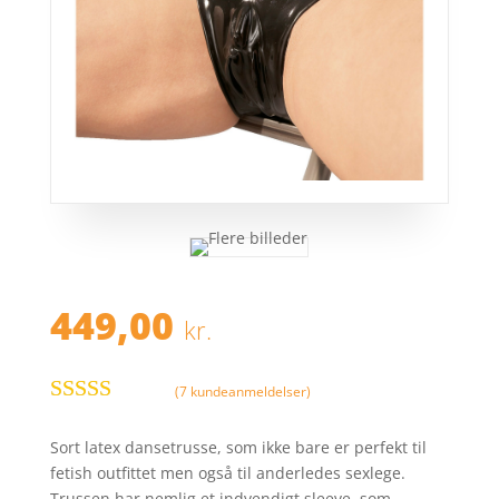
449,00
kr.
(
7
kundeanmeldelser)
Bedømt som
4.8
ud af 5
Sort latex dansetrusse, som ikke bare er perfekt til
baseret på
fetish outfittet men også til anderledes sexlege.
kundebedø
Trussen har nemlig et indvendigt sleeve, som