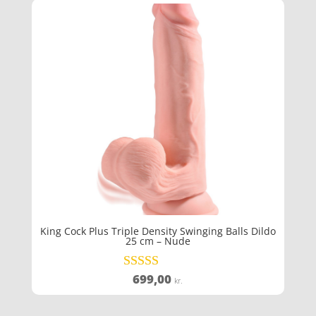
King Cock Plus Triple Density Swinging Balls Dildo
25 cm – Nude
699,00
Vurderet
kr.
4.5
ud af 5