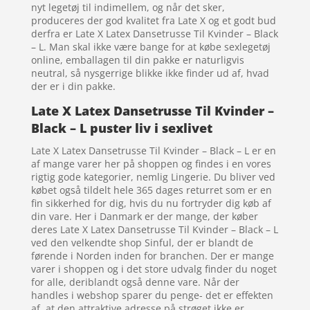
nyt legetøj til indimellem, og når det sker,
produceres der god kvalitet fra Late X og et godt bud
derfra er Late X Latex Dansetrusse Til Kvinder – Black
– L. Man skal ikke være bange for at købe sexlegetøj
online, emballagen til din pakke er naturligvis
neutral, så nysgerrige blikke ikke finder ud af, hvad
der er i din pakke.
Late X Latex Dansetrusse Til Kvinder –
Black – L puster liv i sexlivet
Late X Latex Dansetrusse Til Kvinder – Black – L er en
af mange varer her på shoppen og findes i en vores
rigtig gode kategorier, nemlig Lingerie. Du bliver ved
købet også tildelt hele 365 dages returret som er en
fin sikkerhed for dig, hvis du nu fortryder dig køb af
din vare. Her i Danmark er der mange, der køber
deres Late X Latex Dansetrusse Til Kvinder – Black – L
ved den velkendte shop Sinful, der er blandt de
førende i Norden inden for branchen. Der er mange
varer i shoppen og i det store udvalg finder du noget
for alle, deriblandt også denne vare. Når der
handles i webshop sparer du penge- det er effekten
af, at den attraktive adresse på strøget ikke er