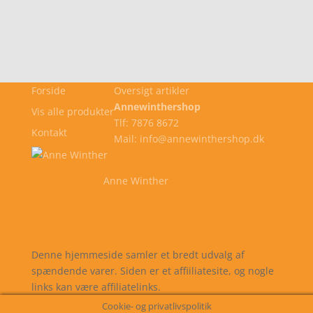
Forside
Oversigt artikler
Annewinthershop
Vis alle produkter
Tlf: 7876 8672
Kontakt
Mail: info@annewinthershop.dk
Anne Winther
Cookie- og privatlivspolitik
Kontakt
Denne hjemmeside samler et bredt udvalg af
spændende varer. Siden er et affiiliatesite, og nogle
links kan være affiliatelinks.
Cookie- og privatlivspolitik