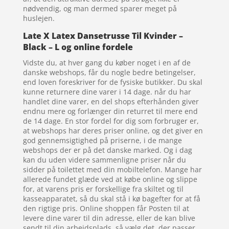
nødvendig, og man dermed sparer meget på
huslejen.
Late X Latex Dansetrusse Til Kvinder –
Black – L og online fordele
Vidste du, at hver gang du køber noget i en af de
danske webshops, får du nogle bedre betingelser,
end loven foreskriver for de fysiske butikker. Du skal
kunne returnere dine varer i 14 dage. når du har
handlet dine varer, en del shops efterhånden giver
endnu mere og forlænger din returret til mere end
de 14 dage. En stor fordel for dig som forbruger er,
at webshops har deres priser online, og det giver en
god gennemsigtighed på priserne, i de mange
webshops der er på det danske marked. Og i dag
kan du uden videre sammenligne priser når du
sidder på toilettet med din mobiltelefon. Mange har
allerede fundet glæde ved at købe online og slippe
for, at varens pris er forskellige fra skiltet og til
kasseapparatet, så du skal stå i kø bagefter for at få
den rigtige pris. Online shoppen får Posten til at
levere dine varer til din adresse, eller de kan blive
sendt til din arbejdsplads, så vælg det, der passer