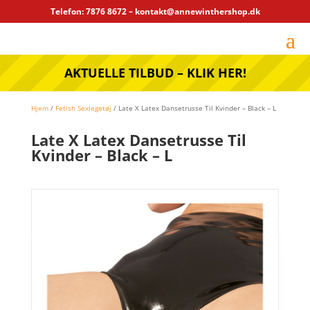
Telefon: 7876 8672 – kontakt@annewinthershop.dk
AKTUELLE TILBUD – KLIK HER!
Hjem
/
Fetish Sexlegetøj
/ Late X Latex Dansetrusse Til Kvinder – Black – L
Late X Latex Dansetrusse Til
Kvinder – Black – L