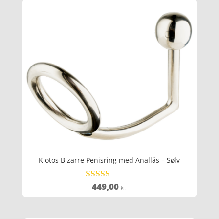
Kiotos Bizarre Penisring med Anallås – Sølv
449,00
Vurderet
kr.
5
ud af 5