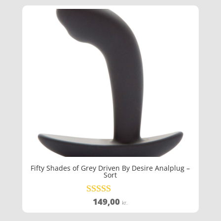
Fifty Shades of Grey Driven By Desire Analplug –
Sort
149,00
Vurderet
kr.
4.2
ud af 5