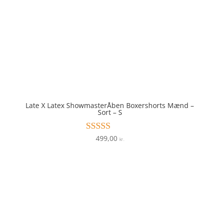
Late X Latex ShowmasterÅben Boxershorts Mænd –
Sort – S
499,00
Vurderet
kr.
4.8
ud af 5