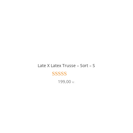
Late X Latex Trusse – Sort – S
199,00
Vurderet
kr.
4.4
ud af 5