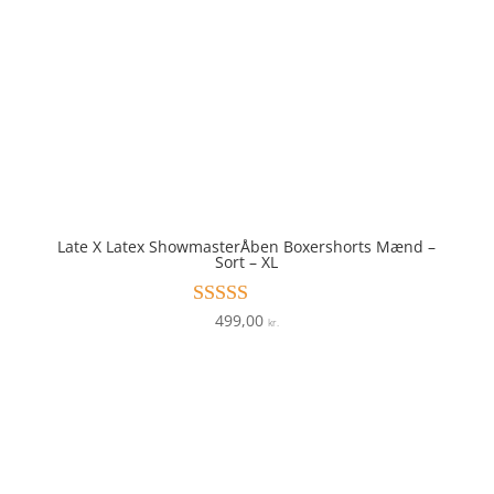
Late X Latex ShowmasterÅben Boxershorts Mænd –
Sort – XL
499,00
Vurderet
kr.
4.6
ud af 5