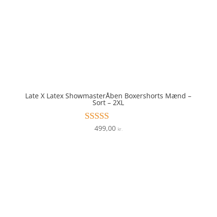
Late X Latex ShowmasterÅben Boxershorts Mænd –
Sort – 2XL
499,00
Vurderet
kr.
5
ud af 5