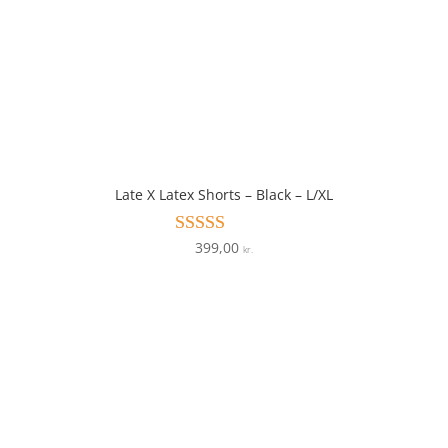
Late X Latex Shorts – Black – L/XL
399,00
Vurderet
kr.
4.2
ud af 5