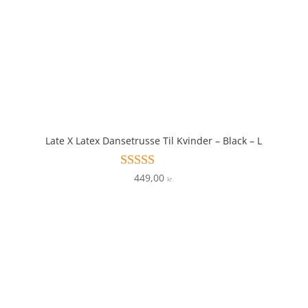
Late X Latex Dansetrusse Til Kvinder – Black – L
449,00
Vurderet
kr.
4.8
ud af 5