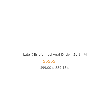
Late X Briefs med Anal Dildo – Sort – M
Den
Den
399,00
339,15
Vurderet
kr.
kr.
4.2
oprindelige
aktuelle
ud af 5
pris
pris
var:
er:
399,00 kr..
339,15 kr..