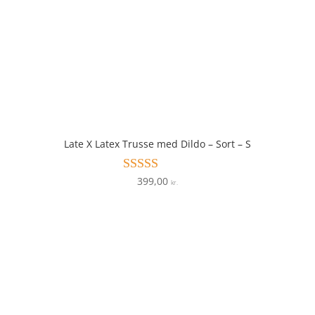
Late X Latex Trusse med Dildo – Sort – S
399,00
Vurderet
kr.
3.6
ud af 5