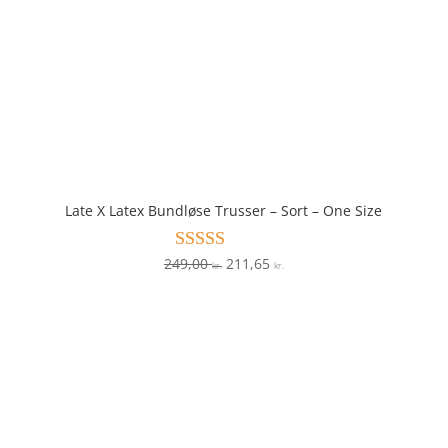
Late X Latex Bundløse Trusser – Sort – One Size
Den
Den
249,00
211,65
Vurderet
kr.
kr.
3.8
oprindelige
aktuelle
ud af 5
pris
pris
var:
er:
249,00 kr..
211,65 kr..