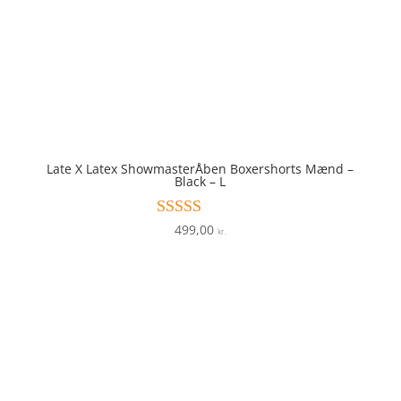
Late X Latex ShowmasterÅben Boxershorts Mænd –
Black – L
499,00
Vurderet
kr.
4.4
ud af 5