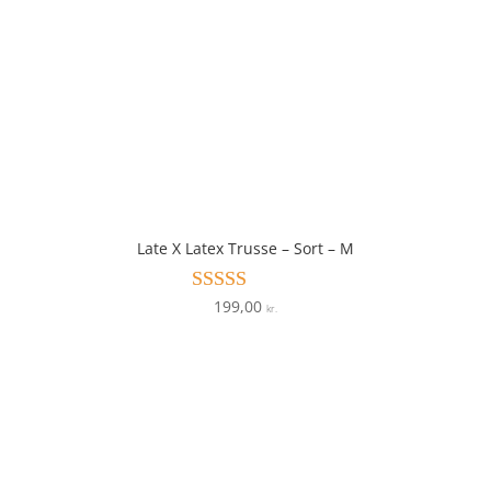
Late X Latex Trusse – Sort – M
199,00
Vurderet
kr.
3.9
ud af 5