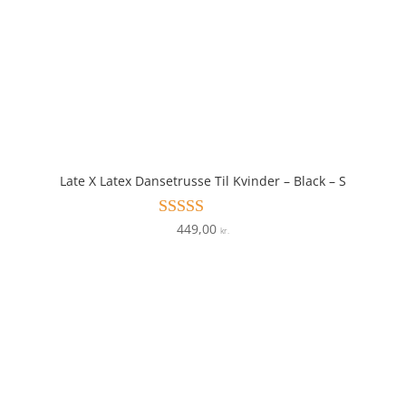
Late X Latex Dansetrusse Til Kvinder – Black – S
449,00
Vurderet
kr.
3.6
ud af 5