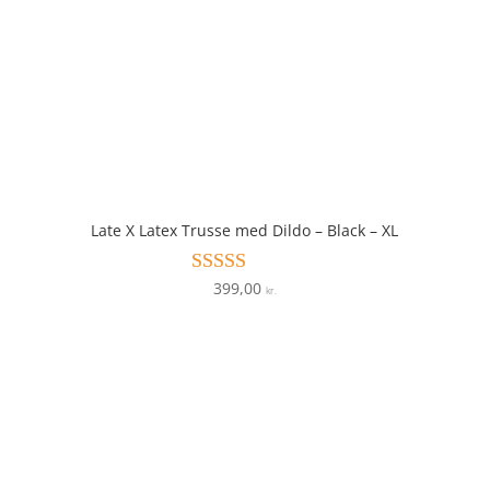
Late X Latex Trusse med Dildo – Black – XL
399,00
Vurderet
kr.
4.2
ud af 5