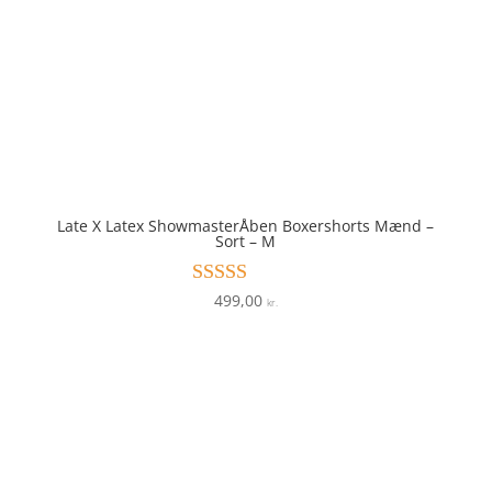
Late X Latex ShowmasterÅben Boxershorts Mænd –
Sort – M
499,00
Vurderet
kr.
4.1
ud af 5