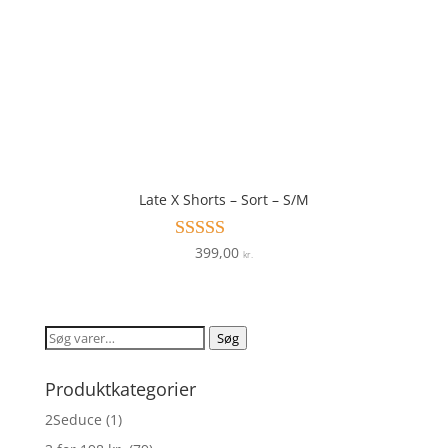
Late X Shorts – Sort – S/M
399,00
Vurderet
kr.
3.9
ud af 5
Søg
Søg
efter:
Produktkategorier
2Seduce
(1)