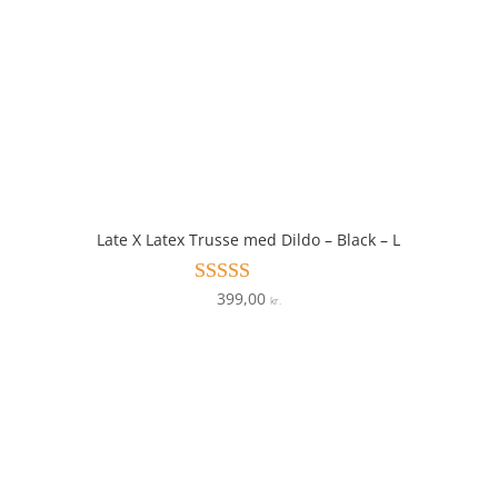
Late X Latex Trusse med Dildo – Black – L
399,00
Vurderet
kr.
3.6
ud af 5