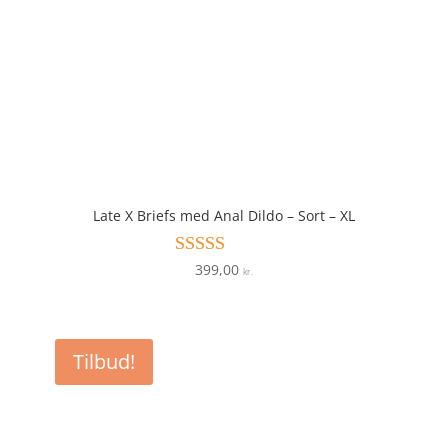
Late X Briefs med Anal Dildo – Sort – XL
399,00
Vurderet
kr.
4.6
ud af 5
Tilbud!