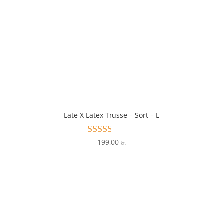
Late X Latex Trusse – Sort – L
199,00
Vurderet
kr.
4.4
ud af 5