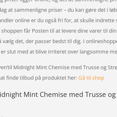
i dag at sammenligne priser – du kan gøre det i 
dler online er du også fri for, at skulle indrette
shoppen får Posten til at levere dine varer til din
å vælg det, der passer bedst til dig. I onlineshop
t er slut med at blive irriteret over langsomme m
even’til Midnight Mint Chemise med Trusse og St
at finde tilbud på produktet her:
Gå til shop
Midnight Mint Chemise med Trusse og