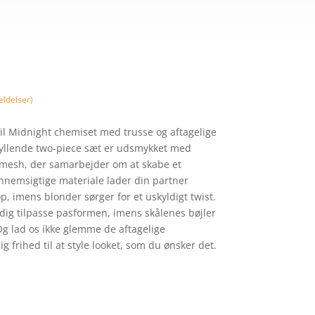
er:
00 kr..
299,40 kr..
ldelser)
til Midnight chemiset med trusse og aftagelige
ryllende two-piece sæt er udsmykket med
mesh, der samarbejder om at skabe et
ennemsigtige materiale lader din partner
, imens blonder sørger for et uskyldigt twist.
dig tilpasse pasformen, imens skålenes bøjler
 Og lad os ikke glemme de aftagelige
g frihed til at style looket, som du ønsker det.