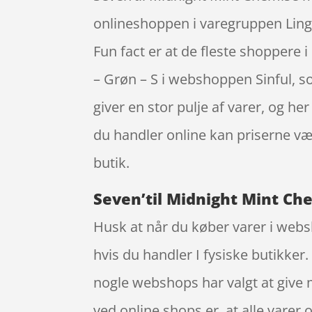
onlineshoppen i varegruppen Linger
Fun fact er at de fleste shopper
– Grøn – S i webshoppen Sinful, s
giver en stor pulje af varer, og h
du handler online kan priserne vær
butik.
Seven’til Midnight Mint Ch
Husk at når du køber varer i websh
hvis du handler I fysiske butikker
nogle webshops har valgt at give 
ved online shops er, at alle varer 