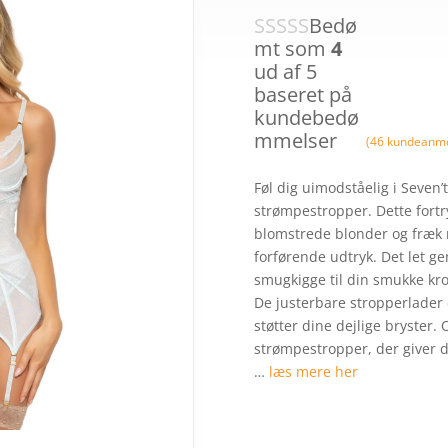
var:
499,
Bedø
mt som
4
ud af 5
baseret på
kundebedø
mmelser
(
46
kundeanme
Føl dig uimodståelig i Seven’
strømpestropper. Dette fort
blomstrede blonder og fræk 
forførende udtryk. Det let g
smugkigge til din smukke krop
De justerbare stropperlader 
støtter dine dejlige bryster.
strømpestropper, der giver di
…
læs mere her