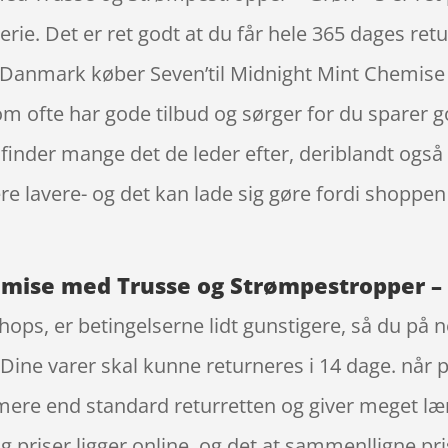
ie. Det er ret godt at du får hele 365 dages ret
e i Danmark køber Seven’til Midnight Mint Chemi
om ofte har gode tilbud og sørger for du sparer 
er finder mange det de leder efter, deriblandt ogs
e lavere- og det kan lade sig gøre fordi shoppen 
emise med Trusse og Strømpestropper – G
ops, er betingelserne lidt gunstigere, så du på n
. Dine varer skal kunne returneres i 14 dage. når 
mere end standard returretten og giver meget læn
og priser ligger online, og det at sammenlligne pri