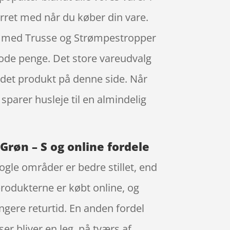
urret med når du køber din vare.
se med Trusse og Strømpestropper
gode penge. Det store vareudvalg
å det produkt på denne side. Når
sparer husleje til en almindelig
røn – S og online fordele
ogle områder er bedre stillet, end
produkterne er købt online, og
gere returtid. En anden fordel
ser bliver en leg, på tværs af