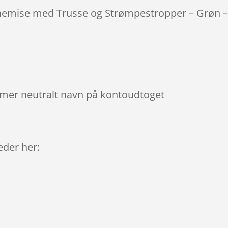
Chemise med Trusse og Strømpestropper – Grøn –
mmer neutralt navn på kontoudtoget
9
leder her: