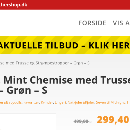
thershop.dk
FORSIDE
VIS 
AKTUELLE TILBUD – KLIK HER
ise med Trusse og Strømpestropper – Grøn – S
t Mint Chemise med Truss
 Grøn – S
er&Babydolls
,
Favoritter
,
Kvinder
,
Lingeri
,
Natkjoler&Kjoler
,
Seven til Midnight
,
Ti
Den
opr
299,4
499,00
pris
kr.