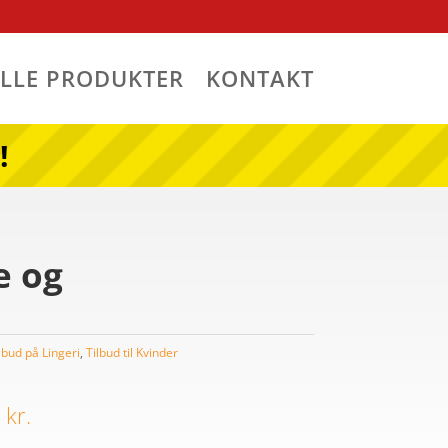
ALLE PRODUKTER
KONTAKT
!
e og
lbud på Lingeri
,
Tilbud til Kvinder
Den
indelige
aktuelle
0
kr.
pris