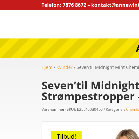
Telefon: 7876 8672 – kontakt@annewin
Hjem
/
Kvinder
/ Seven’til Midnight Mint Chem
Seven’til Midnigh
Strømpestropper –
Varenummer (SKU):
b25c400d04b0
Kategorier:
Chemis
Tilbud!