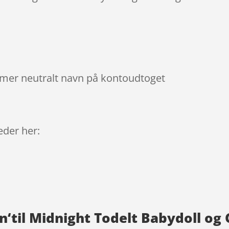
mmer neutralt navn på kontoudtoget
9
leder her:
n‘til Midnight Todelt Babydoll og 