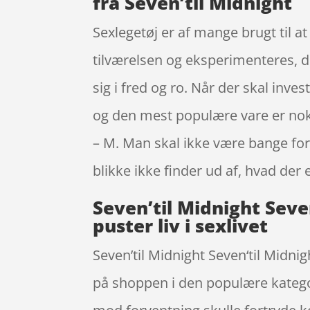
fra Seven’til Midnight
Sexlegetøj er af mange brugt til at
tilværelsen og eksperimenteres, d
sig i fred og ro. Når der skal inve
og den mest populære vare er nok 
– M. Man skal ikke være bange for
blikke ikke finder ud af, hvad der e
Seven’til Midnight Seve
puster liv i sexlivet
Seven’til Midnight Seven‘til Midn
på shoppen i den populære kategori