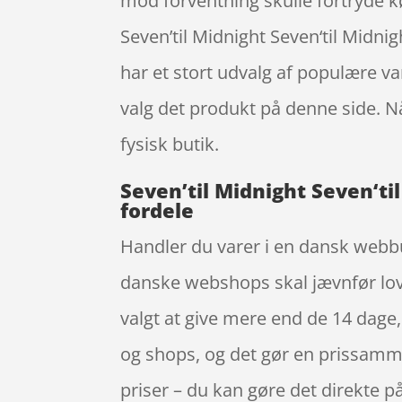
mod forventning skulle fortryde k
Seven’til Midnight Seven‘til Midni
har et stort udvalg af populære va
valg det produkt på denne side. N
fysisk butik.
Seven’til Midnight Seven‘ti
fordele
Handler du varer i en dansk webbut
danske webshops skal jævnfør love
valgt at give mere end de 14 dage, 
og shops, og det gør en prissamme
priser – du kan gøre det direkte p