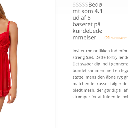
Bedø
mt som
4.1
ud af 5
baseret på
kundebedø
mmelser
(
95
kundeanme
Inviter romantikken indenfor
streng Sæt. Dette fortryllend
Det svøber dig ind i gennem
bundet sammen med en legen
støtte, mens den åbne ryg gi
matchende trusser følger det
blødt mesh, der gør dig til 
strømper for at fuldende loo