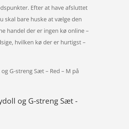
tidspunkter. Efter at have afsluttet
, du skal bare huske at vælge den
line handel der er ingen kø online –
sige, hvilken kø der er hurtigst –
ll og G-streng Sæt – Red – M på
ydoll og G-streng Sæt -