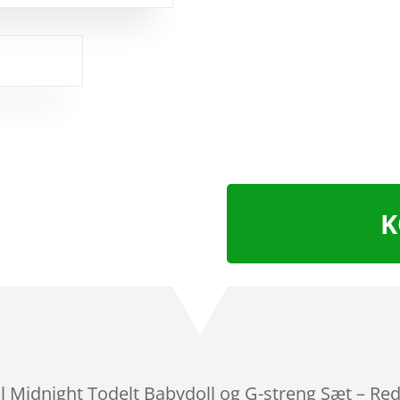
K
til Midnight Todelt Babydoll og G-streng Sæt – Re