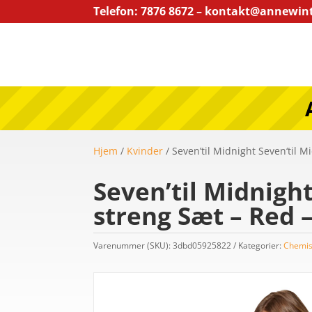
Telefon: 7876 8672 – kontakt@annewin
Hjem
/
Kvinder
/ Seven’til Midnight Seven‘til 
Seven’til Midnight
streng Sæt – Red 
Varenummer (SKU):
3dbd05925822
Kategorier:
Chemis