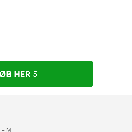
ØB HER
d – M