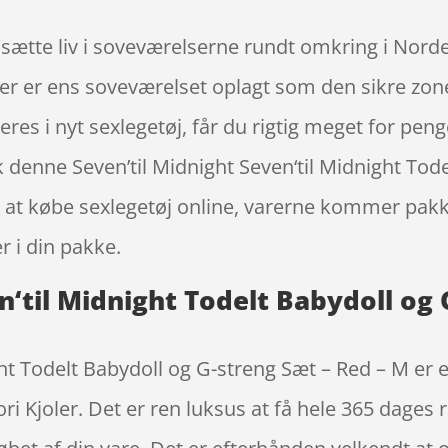
 sætte liv i soveværelserne rundt omkring i Norden
er er ens soveværelset oplagt som den sikre zon
steres i nyt sexlegetøj, får du rigtig meget for pe
denne Seven’til Midnight Seven‘til Midnight Tode
 at købe sexlegetøj online, varerne kommer pakke
r i din pakke.
n‘til Midnight Todelt Babydoll og 
ight Todelt Babydoll og G-streng Sæt – Red – M er
 Kjoler. Det er ren luksus at få hele 365 dages re