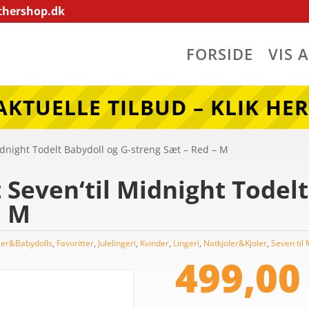
thershop.dk
FORSIDE
VIS 
AKTUELLE TILBUD – KLIK HER
Midnight Todelt Babydoll og G-streng Sæt – Red – M
 Seven‘til Midnight Todelt
– M
er&Babydolls
,
Favoritter
,
Julelingeri
,
Kvinder
,
Lingeri
,
Natkjoler&Kjoler
,
Seven til
499,0