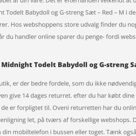
øbet af din vare. Det er efterhånden velkendt at
ght Todelt Babydoll og G-streng Sæt – Red – M i d
rer. Hos webshoppens store udvalg finder du noge
år du handler online sparer du penge- fordi websh
l Midnight Todelt Babydoll og G-streng S
ik, er der bedre fordele, som du ikke nødvendigvi
n give 14 dages returret. efter du har købt din
de er forpligtet til. Oveni returretten har du onli
nligning let, på tværs af forskellige webshops. D
å din mobiltelefon i bussen eller toget. Tænk også