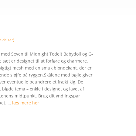
ldelser)
 med Seven til Midnight Todelt Babydoll og G-
e sæt er designet til at forføre og charmere.
sigtigt mesh med en smuk blondekant, der er
de sløjfe på ryggen.Skålene med bøjle giver
ver eventuelle beundrere et frækt kig. De
 bløde tema – enkle i designet og lavet af
aftenens midtpunkt. Brug dit yndlingspar
ket. …
læs mere her