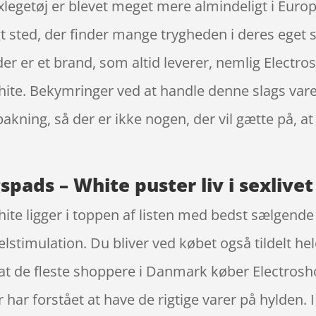
sexlegetøj er blevet meget mere almindeligt i Eur
gt sted, der finder mange trygheden i deres eget
 der er et brand, som altid leverer, nemlig Elec
ite. Bekymringer ved at handle denne slags vare
pakning, så der er ikke nogen, der vil gætte på, at
spads – White puster liv i sexlivet
ite ligger i toppen af listen med bedst sælgend
stimulation. Du bliver ved købet også tildelt hel
r at de fleste shoppere i Danmark køber Electros
har forstået at have de rigtige varer på hylden. I