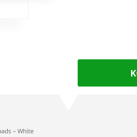
K
pads – White