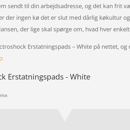
 sendt til din arbejdsadresse, og det kan frit v
er der ingen kø det er slut med dårlig køkultur o
 Hansen, der lige skal spørge om, hvad hver enkelt
ectroshock Erstatningspads – White på nettet, og
op
ck Erstatningspads - White
else.