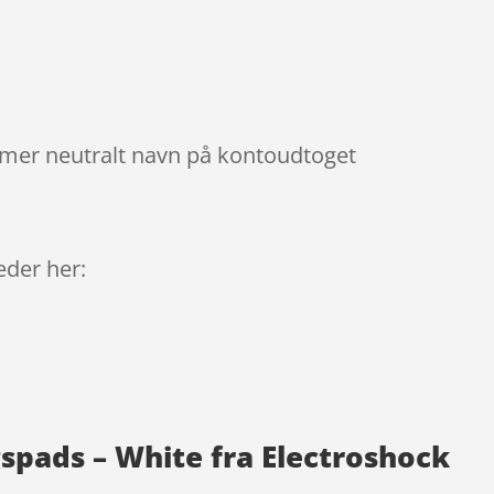
mmer neutralt navn på kontoudtoget
9
leder her:
spads – White fra Electroshock