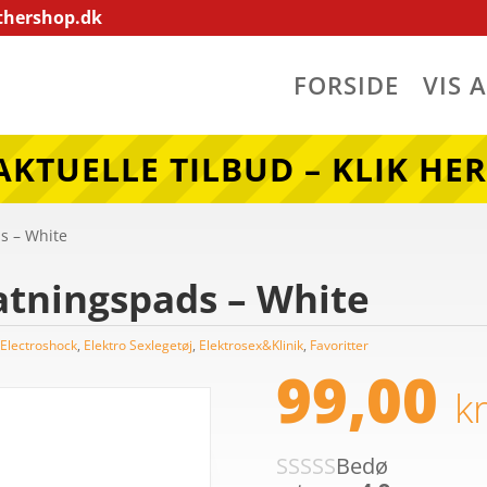
thershop.dk
FORSIDE
VIS 
AKTUELLE TILBUD – KLIK HER
s – White
atningspads – White
,
Electroshock
,
Elektro Sexlegetøj
,
Elektrosex&Klinik
,
Favoritter
99,00
kr
Bedø