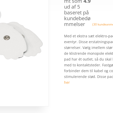
mt som
4.9
ud af 5
baseret på
kundebedø
mmelser
(
30
kundeanme
Med et ekstra sæt elektro-pads
eventyr. Disse erstatningspad
størrelser. Vælg imellem stør
de klistrende monopole elekt
pad har ét outlet, så du skal
med to kontaktsteder. Fastgør
forbinder dem til kabel og co
stimulerende stød. Disse pa
her